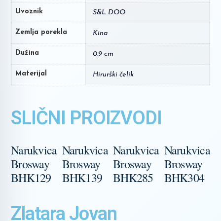
Uvoznik
S&L DOO
Zemlja porekla
Kina
Dužina
0.9 cm
Materijal
Hirurški čelik
SLIČNI PROIZVODI
Narukvica
Narukvica
Narukvica
Narukvica
N
Brosway
Brosway
Brosway
Brosway
B
BHK129
BHK139
BHK285
BHK304
Zlatara Jovan