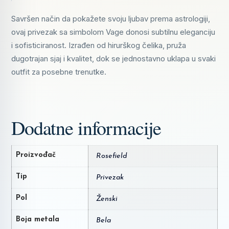
Savršen način da pokažete svoju ljubav prema astrologiji,
ovaj privezak sa simbolom Vage donosi subtilnu eleganciju
i sofisticiranost. Izrađen od hirurškog čelika, pruža
dugotrajan sjaj i kvalitet, dok se jednostavno uklapa u svaki
outfit za posebne trenutke.
Dodatne informacije
Proizvođač
Rosefield
Tip
Privezak
Pol
Ženski
Boja metala
Bela