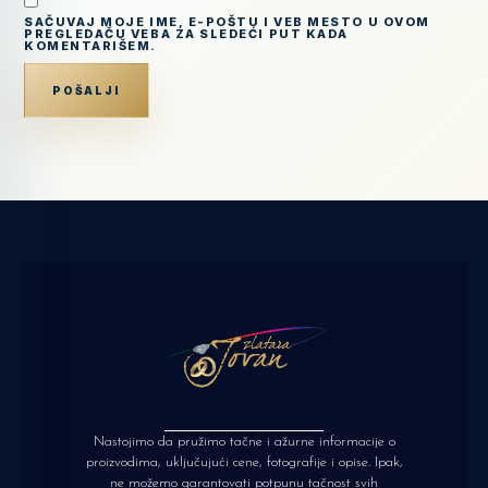
SAČUVAJ MOJE IME, E-POŠTU I VEB MESTO U OVOM
PREGLEDAČU VEBA ZA SLEDEĆI PUT KADA
KOMENTARIŠEM.
Nastojimo da pružimo tačne i ažurne informacije o
proizvodima, uključujući cene, fotografije i opise. Ipak,
ne možemo garantovati potpunu tačnost svih