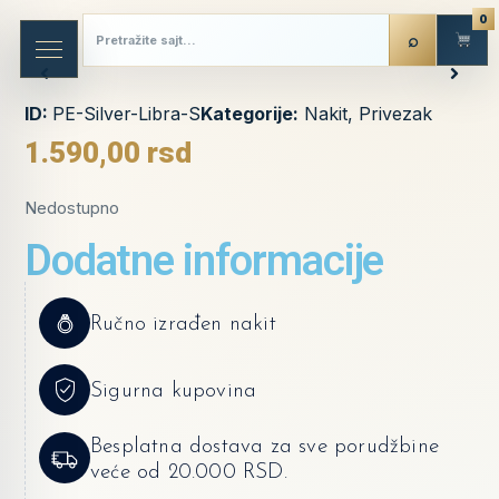
0
ID:
PE-Silver-Libra-S
Kategorije:
Nakit
,
Privezak
1.590,00
rsd
Nedostupno
Dodatne informacije
Ručno izrađen nakit
Sigurna kupovina
Besplatna dostava za sve porudžbine
veće od 20.000 RSD.