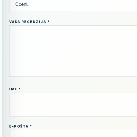
VAŠA RECENZIJA
*
IME
*
E-POŠTA
*