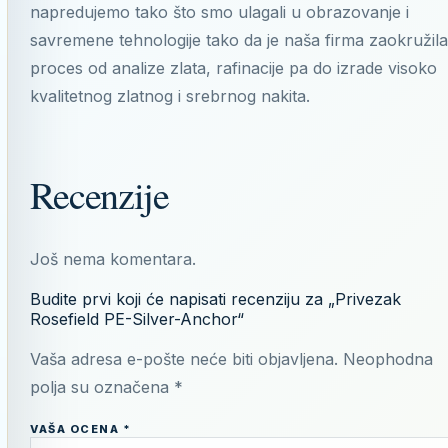
napredujemo tako što smo ulagali u obrazovanje i
savremene tehnologije tako da je naša firma zaokružila
proces od analize zlata, rafinacije pa do izrade visoko
kvalitetnog zlatnog i srebrnog nakita.
Recenzije
Još nema komentara.
Budite prvi koji će napisati recenziju za „Privezak
Rosefield PE-Silver-Anchor“
Vaša adresa e-pošte neće biti objavljena.
Neophodna
polja su označena
*
VAŠA OCENA
*