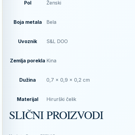
Pol
Ženski
Boja metala
Bela
Uvoznik
S&L DOO
Zemlja porekla
Kina
Dužina
0,7 x 0,9 x 0,2 cm
Materijal
Hirurški čelik
SLIČNI PROIZVODI