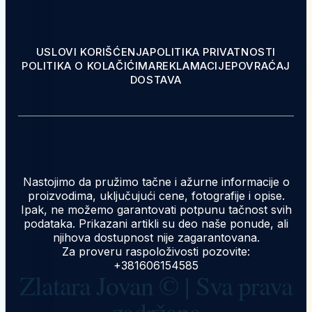
USLOVI KORIŠĆENJA
POLITIKA PRIVATNOSTI
POLITIKA O KOLAČIĆIMA
REKLAMACIJE
POVRAĆAJ
DOSTAVA
Nastojimo da pružimo tačne i ažurne informacije o
proizvodima, uključujući cene, fotografije i opise.
Ipak, ne možemo garantovati potpunu tačnost svih
podataka. Prikazani artikli su deo naše ponude, ali
njihova dostupnost nije zagarantovana.
Za proveru raspoloživosti pozovite:
+381606154585
Zlatara Jovan © | Sva prava
zadržana