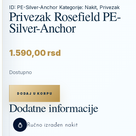
ID:
PE-Silver-Anchor
Kategorije:
Nakit
,
Privezak
Privezak Rosefield PE-
Silver-Anchor
1.590,00
rsd
Dostupno
PRIVEZAK
ROSEFIELD
DODAJ U KORPU
PE-
SILVER-
Dodatne informacije
ANCHOR
KOLIČINA
Ručno izrađen nakit