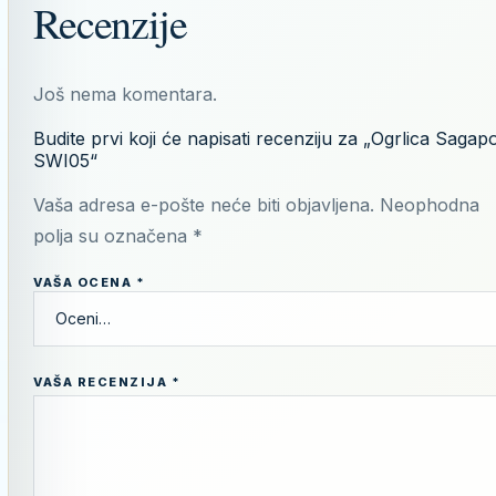
Recenzije
Još nema komentara.
Budite prvi koji će napisati recenziju za „Ogrlica Sagap
SWI05“
Vaša adresa e-pošte neće biti objavljena.
Neophodna
polja su označena
*
VAŠA OCENA
*
VAŠA RECENZIJA
*