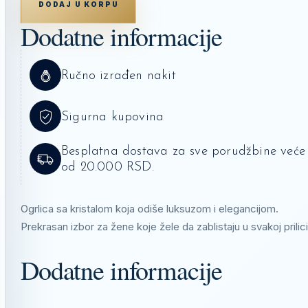
DODAJ U KORPU
Dodatne informacije
Ručno izrađen nakit
Sigurna kupovina
Besplatna dostava za sve porudžbine veće
od 20.000 RSD.
Ogrlica sa kristalom koja odiše luksuzom i elegancijom.
Prekrasan izbor za žene koje žele da zablistaju u svakoj prilici
Dodatne informacije