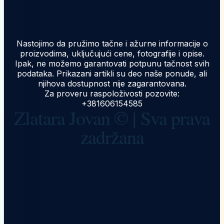
Nastojimo da pružimo tačne i ažurne informacije o
proizvodima, uključujući cene, fotografije i opise.
Ipak, ne možemo garantovati potpunu tačnost svih
podataka. Prikazani artikli su deo naše ponude, ali
njihova dostupnost nije zagarantovana.
Za proveru raspoloživosti pozovite:
+381606154585
Zlatara Jovan © | Sva prava
zadržana