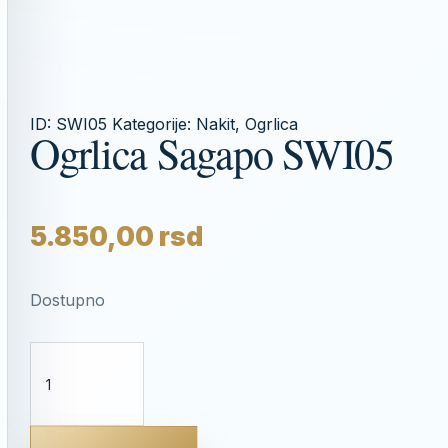
ID:
SWI05
Kategorije:
Nakit
,
Ogrlica
Ogrlica Sagapo SWI05
5.850,00
rsd
Dostupno
OGRLICA
SAGAPO
SWI05
KOLIČINA