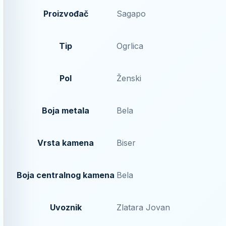
Proizvođač
Sagapo
Tip
Ogrlica
Pol
Ženski
Boja metala
Bela
Vrsta kamena
Biser
Boja centralnog kamena
Bela
Uvoznik
Zlatara Jovan