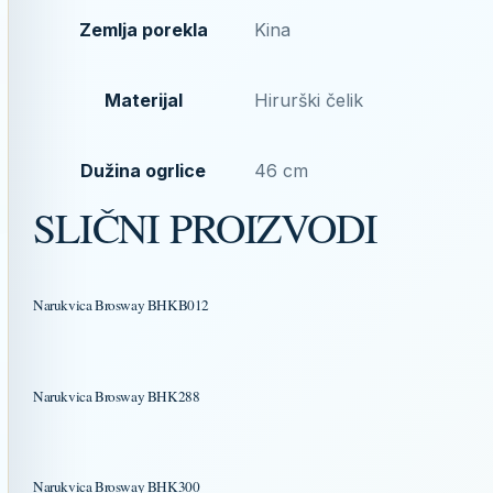
Zemlja porekla
Kina
Materijal
Hirurški čelik
Dužina ogrlice
46 cm
SLIČNI PROIZVODI
Narukvica Brosway BHKB012
Narukvica Brosway BHK288
Narukvica Brosway BHK300