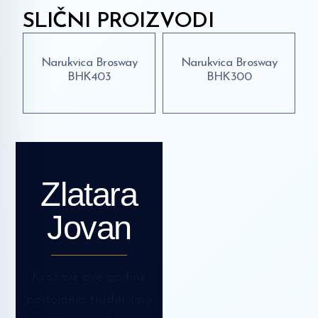
SLIČNI PROIZVODI
Narukvica Brosway
Narukvica Brosway
BHK403
BHK300
Zlatara
Jovan
Kroz sve ove godine
postojanja trudili smo