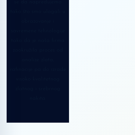
se da napredujemo
tako što smo ulagali u
obrazovanje i
savremene tehnologije
tako da je naša firma
zaokružila proces od
analize zlata,
rafinacije pa do izrade
visoko kvalitetnog
zlatnog i srebrnog
nakita.