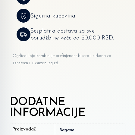
Sigurna kupovina
Besplatna dostava za sve
porudžbine veće od 20.000 RSD.
Ogrlica koja kombinuje prefinjenost bisera i cirkona za
ženstven i luksuzan izgled.
DODATNE
INFORMACIJE
Proizvođač
Sagapo