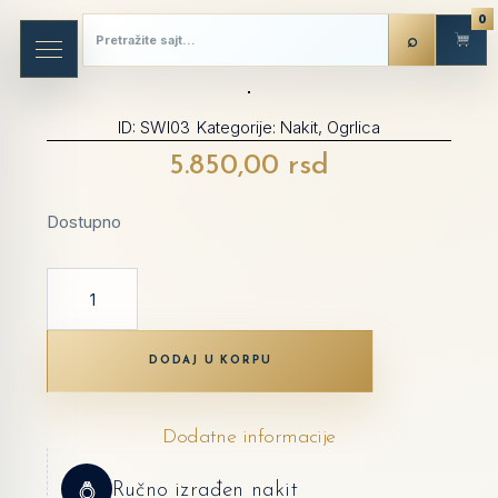
0
ID:
SWI03
Kategorije:
Nakit
,
Ogrlica
5.850,00
rsd
Dostupno
DODAJ U KORPU
Dodatne informacije
Ručno izrađen nakit