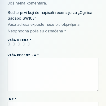
Još nema komentara.
Budite prvi koji će napisati recenziju za „Ogrlica
Sagapo SWI03“
Vaša adresa e-pošte neće biti objavljena.
Neophodna polja su označena
*
VAŠA OCENA
*
VAŠA RECENZIJA
*
IME
*