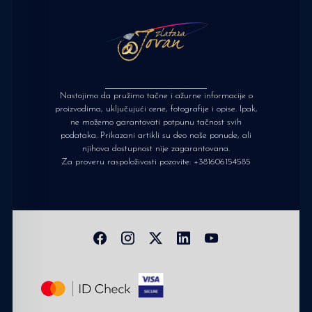
Nastojimo da pružimo tačne i ažurne informacije o
proizvodima, uključujući cene, fotografije i opise. Ipak,
ne možemo garantovati potpunu tačnost svih
podataka. Prikazani artikli su deo naše ponude, ali
njihova dostupnost nije zagarantovana.
Za proveru raspoloživosti pozovite:
+381606154585