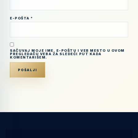
E-POŠTA
*
SAČUVAJ MOJE IME, E-POŠTU I VEB MESTO U OVOM
PREGLEDAČU VEBA ZA SLEDEĆI PUT KADA
KOMENTARIŠEM.