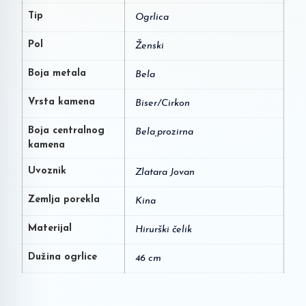
Tip
Ogrlica
Pol
Ženski
Boja metala
Bela
Vrsta kamena
Biser/Cirkon
Boja centralnog
Bela,prozirna
kamena
Uvoznik
Zlatara Jovan
Zemlja porekla
Kina
Materijal
Hirurški čelik
Dužina ogrlice
46 cm