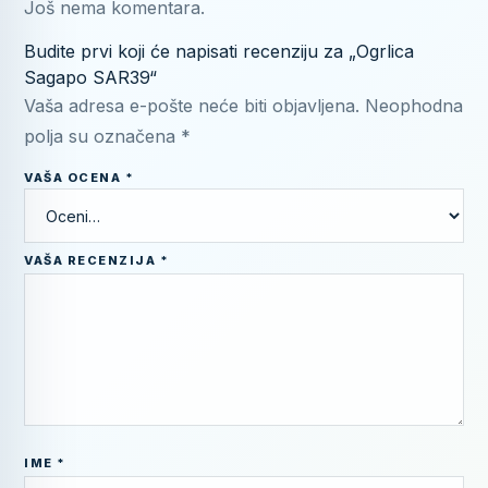
Još nema komentara.
Budite prvi koji će napisati recenziju za „Ogrlica
Sagapo SAR39“
Vaša adresa e-pošte neće biti objavljena.
Neophodna
polja su označena
*
VAŠA OCENA
*
VAŠA RECENZIJA
*
IME
*