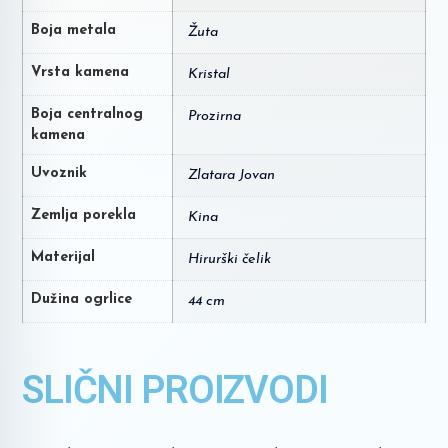
Boja metala
Žuta
Vrsta kamena
Kristal
Boja centralnog
Prozirna
kamena
Uvoznik
Zlatara Jovan
Zemlja porekla
Kina
Materijal
Hirurški čelik
Dužina ogrlice
44 cm
SLIČNI PROIZVODI