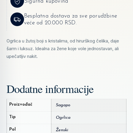
Sigurna kupovina
Besplatna dostava za sve porudžbine
veće od 20.000 RSD.
Ogrlica u žutoj boji s kristalima, od hirurškog čelika, daje
šarm i luksuz. Idealna za žene koje vole jednostavan, ali
upečatljiv nakit.
Dodatne informacije
Proizvođač
Sagapo
Tip
Ogrlica
Pol
Ženski