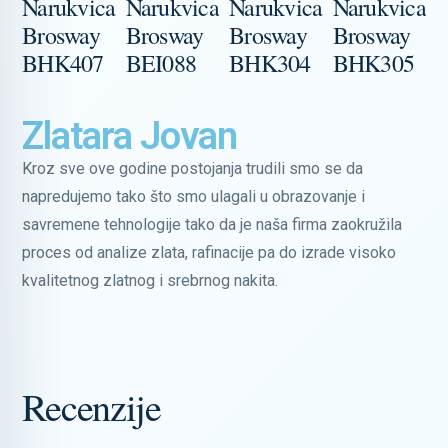
Narukvica
Narukvica
Narukvica
Narukvica
N
Brosway
Brosway
Brosway
Brosway
B
BHK407
BEI088
BHK304
BHK305
Zlatara Jovan
Kroz sve ove godine postojanja trudili smo se da
napredujemo tako što smo ulagali u obrazovanje i
savremene tehnologije tako da je naša firma zaokružila
proces od analize zlata, rafinacije pa do izrade visoko
kvalitetnog zlatnog i srebrnog nakita.
Recenzije