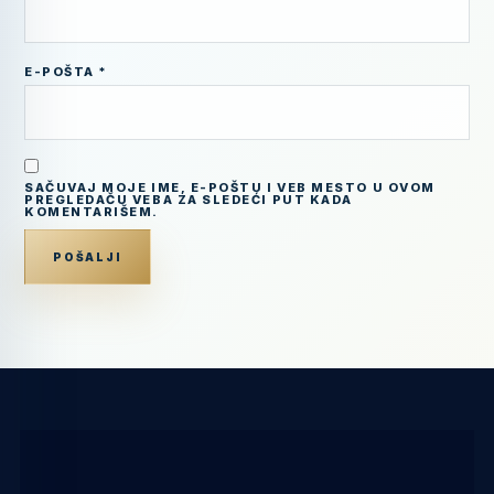
E-POŠTA
*
SAČUVAJ MOJE IME, E-POŠTU I VEB MESTO U OVOM
PREGLEDAČU VEBA ZA SLEDEĆI PUT KADA
KOMENTARIŠEM.