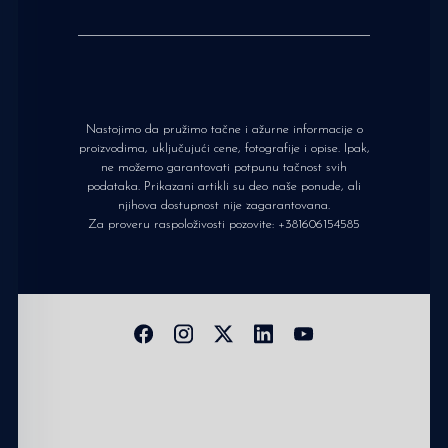
Nastojimo da pružimo tačne i ažurne informacije o
proizvodima, uključujući cene, fotografije i opise. Ipak,
ne možemo garantovati potpunu tačnost svih
podataka. Prikazani artikli su deo naše ponude, ali
njihova dostupnost nije zagarantovana.
Za proveru raspoloživosti pozovite:
+381606154585