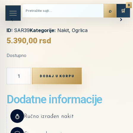
0
🛒
ID:
SAR39
Kategorije:
Nakit
,
Ogrlica
5.390,00
rsd
Dostupno
DODAJ U KORPU
Dodatne informacije
Ručno izrađen nakit