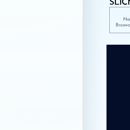
SLIČ
Na
Brosw