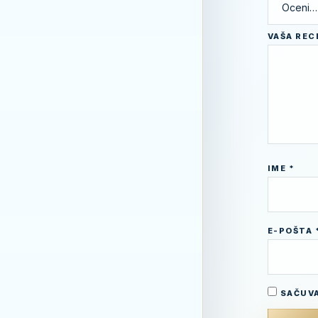
VAŠA RE
IME
*
E-POŠTA
SAČUVA