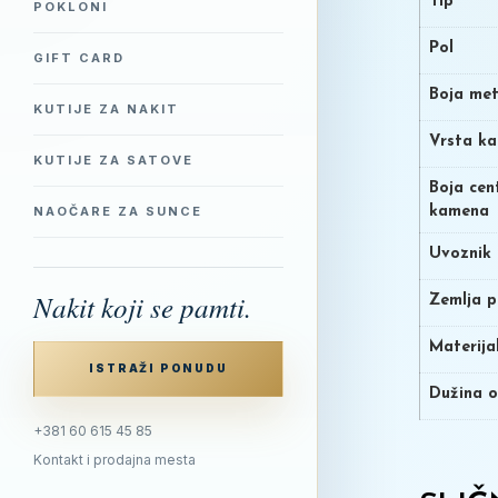
Tip
POKLONI
Pol
GIFT CARD
Boja met
KUTIJE ZA NAKIT
Vrsta k
KUTIJE ZA SATOVE
Boja cen
kamena
NAOČARE ZA SUNCE
Uvoznik
Nakit koji se pamti.
Zemlja p
Materija
ISTRAŽI PONUDU
Dužina o
+381 60 615 45 85
Kontakt i prodajna mesta