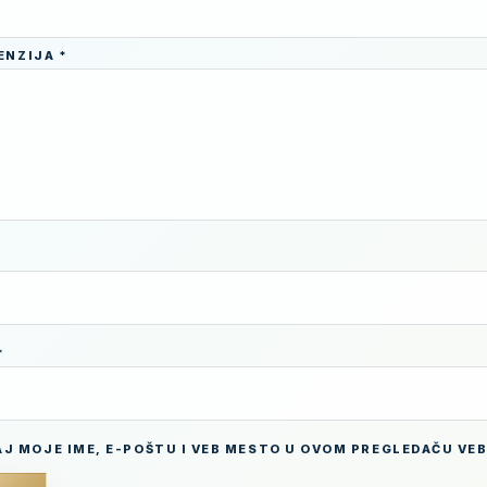
CENZIJA
*
*
J MOJE IME, E-POŠTU I VEB MESTO U OVOM PREGLEDAČU VE