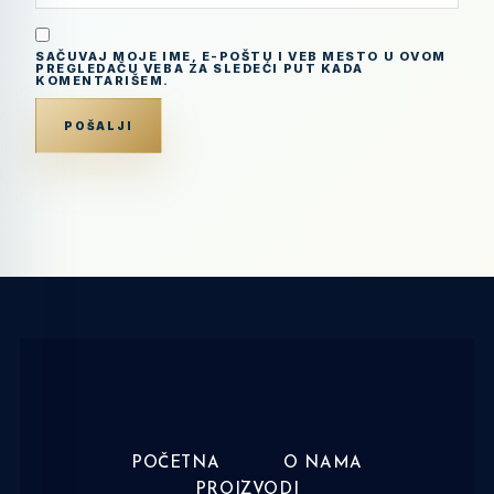
SAČUVAJ MOJE IME, E-POŠTU I VEB MESTO U OVOM
PREGLEDAČU VEBA ZA SLEDEĆI PUT KADA
KOMENTARIŠEM.
POČETNA
O NAMA
PROIZVODI