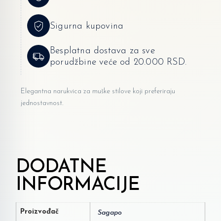
Sigurna kupovina
Besplatna dostava za sve
porudžbine veće od 20.000 RSD.
Elegantna narukvica za muške stilove koji preferiraju
jednostavnost.
DODATNE
INFORMACIJE
Proizvođač
Sagapo