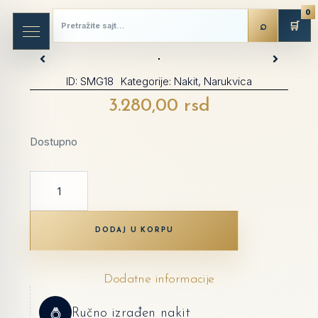
0
🛒
ID:
SMG18
Kategorije:
Nakit
,
Narukvica
3.280,00
rsd
Dostupno
DODAJ U KORPU
Dodatne informacije
Ručno izrađen nakit