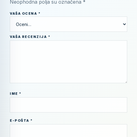
Neophodna polja su označena
*
VAŠA OCENA
*
VAŠA RECENZIJA
*
IME
*
E-POŠTA
*