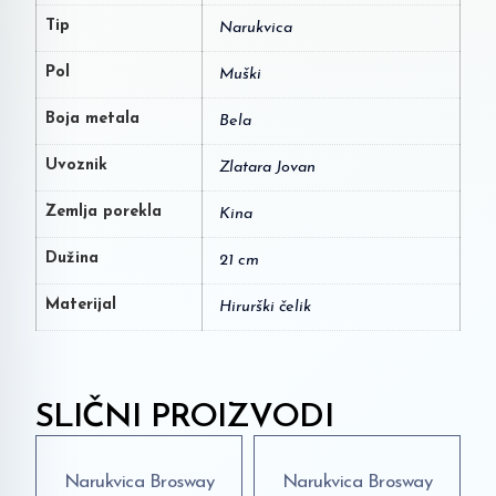
Tip
Narukvica
Pol
Muški
Boja metala
Bela
Uvoznik
Zlatara Jovan
Zemlja porekla
Kina
Dužina
21 cm
Materijal
Hirurški čelik
SLIČNI PROIZVODI
Narukvica Brosway
Narukvica Brosway