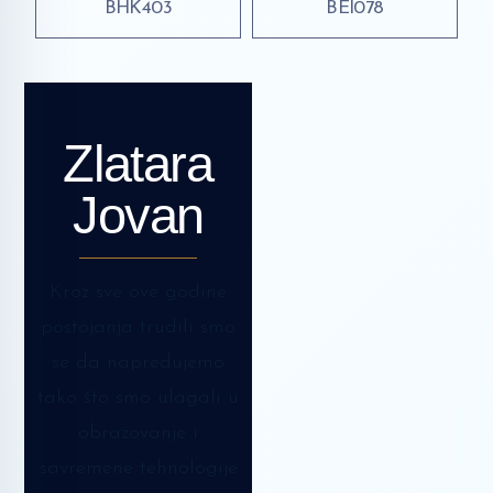
BHK403
BEI078
Zlatara
Jovan
Kroz sve ove godine
postojanja trudili smo
se da napredujemo
tako što smo ulagali u
obrazovanje i
savremene tehnologije