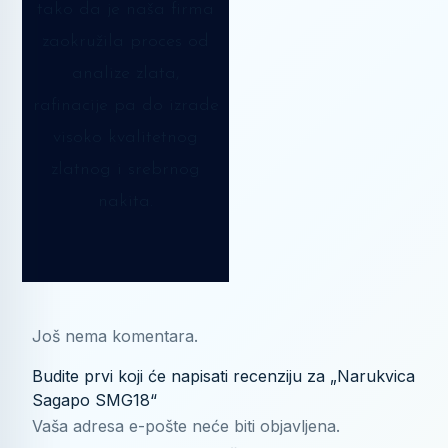
tako da je naša firma
zaokružila proces od
analize zlata,
rafinacije pa do izrade
visoko kvalitetnog
zlatnog i srebrnog
nakita.
Još nema komentara.
Budite prvi koji će napisati recenziju za „Narukvica
Sagapo SMG18“
Vaša adresa e-pošte neće biti objavljena.