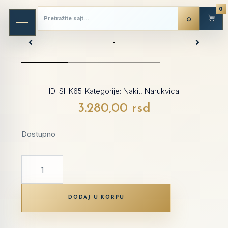
0
ID:
SHK65
Kategorije:
Nakit
,
Narukvica
3.280,00
rsd
Dostupno
DODAJ U KORPU