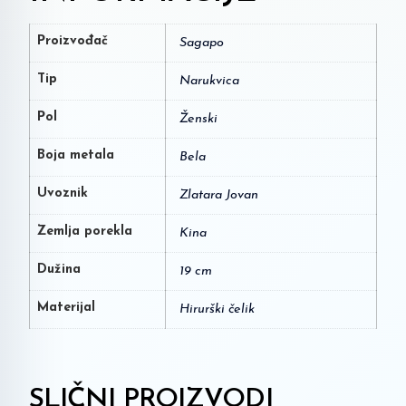
Proizvođač
Sagapo
Tip
Narukvica
Pol
Ženski
Boja metala
Bela
Uvoznik
Zlatara Jovan
Zemlja porekla
Kina
Dužina
19 cm
Materijal
Hirurški čelik
SLIČNI PROIZVODI