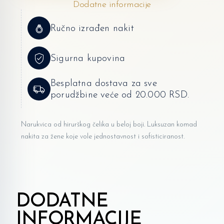
Dodatne informacije
Ručno izrađen nakit
Sigurna kupovina
Besplatna dostava za sve
porudžbine veće od 20.000 RSD.
Narukvica od hirurškog čelika u beloj boji. Luksuzan komad
nakita za žene koje vole jednostavnost i sofisticiranost.
DODATNE
INFORMACIJE