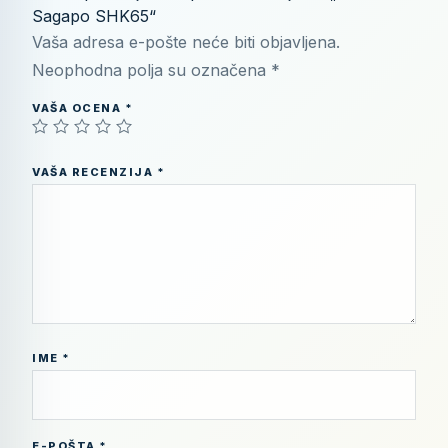
Sagapo SHK65“
Vaša adresa e-pošte neće biti objavljena.
Neophodna polja su označena
*
VAŠA OCENA
*
VAŠA RECENZIJA
*
IME
*
E-POŠTA
*