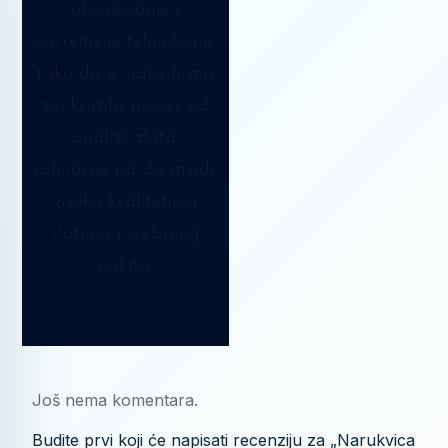
obrazovanje i
savremene tehnologije
tako da je naša firma
zaokružila proces od
analize zlata,
rafinacije pa do izrade
visoko kvalitetnog
zlatnog i srebrnog
nakita.
Još nema komentara.
Budite prvi koji će napisati recenziju za „Narukvica