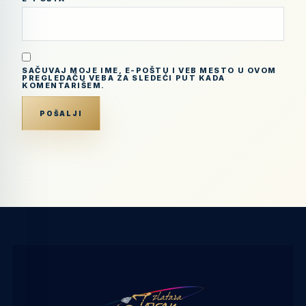
SAČUVAJ MOJE IME, E-POŠTU I VEB MESTO U OVOM
PREGLEDAČU VEBA ZA SLEDEĆI PUT KADA
KOMENTARIŠEM.