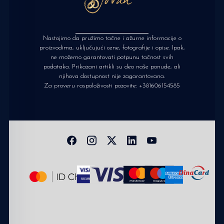
Nastojimo da pružimo tačne i ažurne informacije o
proizvodima, uključujući cene, fotografije i opise. Ipak,
ne možemo garantovati potpunu tačnost svih
podataka. Prikazani artikli su deo naše ponude, ali
njihova dostupnost nije zagarantovana.
Za proveru raspoloživosti pozovite:
+381606154585