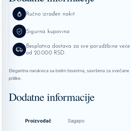
Ručno izrađen nakit
Sigurna kupovina
Besplatna dostava za sve porudžbine veće
od 20.000 RSD.
Elegantna narukvica sa belim biserima, savršena za svečane
prilike.
Dodatne informacije
Proizvođač
Sagapo