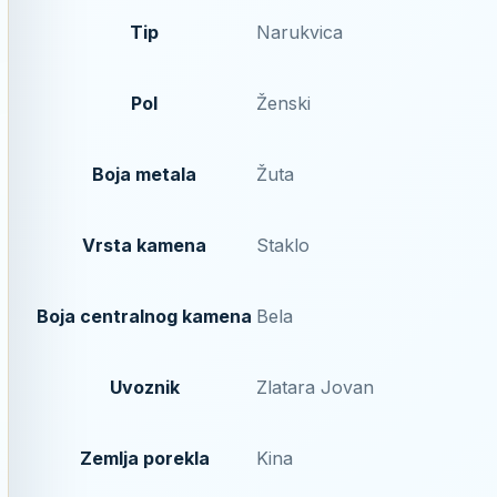
Tip
Narukvica
Pol
Ženski
Boja metala
Žuta
Vrsta kamena
Staklo
Boja centralnog kamena
Bela
Uvoznik
Zlatara Jovan
Zemlja porekla
Kina