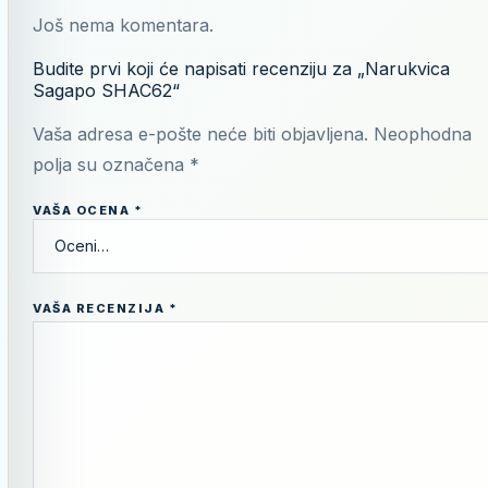
Još nema komentara.
Budite prvi koji će napisati recenziju za „Narukvica
Sagapo SHAC62“
Vaša adresa e-pošte neće biti objavljena.
Neophodna
polja su označena
*
VAŠA OCENA
*
VAŠA RECENZIJA
*