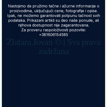
Nastojimo da pružimo tačne i ažurne informacije o
proizvodima, uključujući cene, fotografije i opise.
Ipak, ne možemo garantovati potpunu tačnost svih
podataka. Prikazani artikli su deo naše ponude, ali
njihova dostupnost nije zagarantovana.
Za proveru raspoloživosti pozovite:
+381606154585
Zlatara Jovan © | Sva prava
zadržana