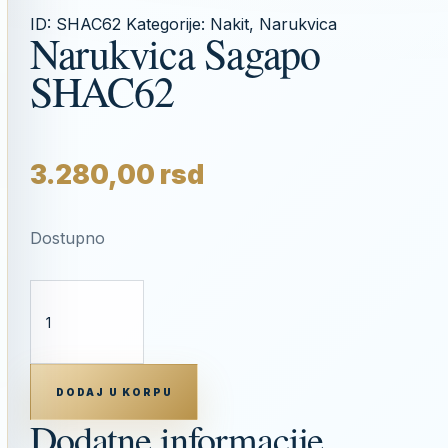
ID:
SHAC62
Kategorije:
Nakit
,
Narukvica
Narukvica Sagapo
SHAC62
3.280,00
rsd
Dostupno
NARUKVICA
SAGAPO
SHAC62
KOLIČINA
DODAJ U KORPU
Dodatne informacije