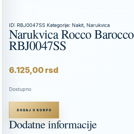
ID:
RBJ0047SS
Kategorije:
Nakit
,
Narukvica
Narukvica Rocco Barocco
RBJ0047SS
6.125,00
rsd
Dostupno
NARUKVICA
ROCCO
DODAJ U KORPU
BAROCCO
RBJ0047SS
Dodatne informacije
KOLIČINA