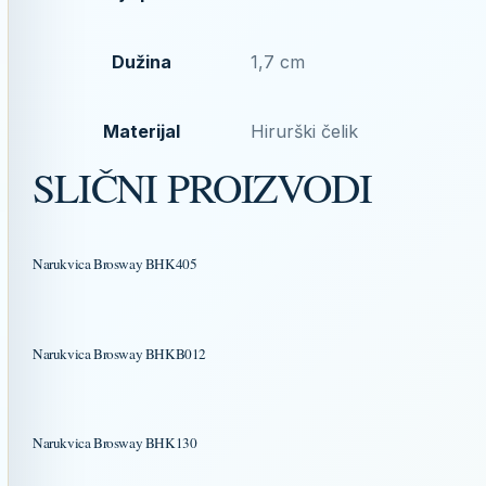
Dužina
1,7 cm
Materijal
Hirurški čelik
SLIČNI PROIZVODI
Narukvica Brosway BHK405
Narukvica Brosway BHKB012
Narukvica Brosway BHK130