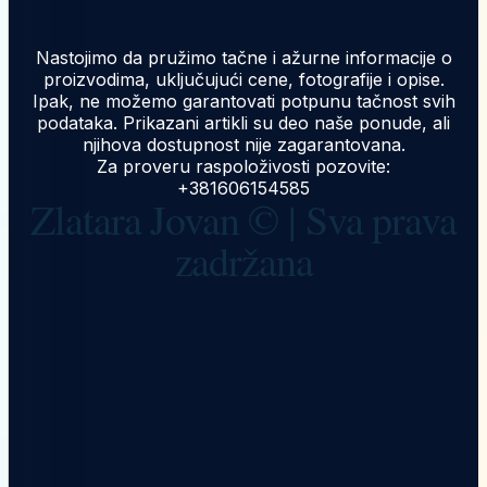
Nastojimo da pružimo tačne i ažurne informacije o
proizvodima, uključujući cene, fotografije i opise.
Ipak, ne možemo garantovati potpunu tačnost svih
podataka. Prikazani artikli su deo naše ponude, ali
njihova dostupnost nije zagarantovana.
Za proveru raspoloživosti pozovite:
+381606154585
Zlatara Jovan © | Sva prava
zadržana