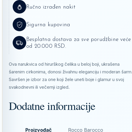
Ručno izrađen nakit
Sigurna kupovina
Besplatna dostava za sve porudžbine veće
od 20.000 RSD.
Ova narukvica od hirurškog čelika u beloj boji, ukrašena
šarenim cirkonima, donosi živahnu eleganciju i moderan šarm
Savršen je izbor za one koji žele uneti boje i glamur u svoj
svakodnevni ili večernji izgled.
Dodatne informacije
Proizvođač
Rocco Barocco