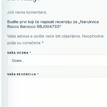
Još nema komentara.
Budite prvi koji će napisati recenziju za „Narukvica
Rocco Barocco RBJ0047SS“
Vaša adresa e-pošte neće biti objavljena.
Neophodna
polja su označena
*
VAŠA OCENA
*
VAŠA RECENZIJA
*