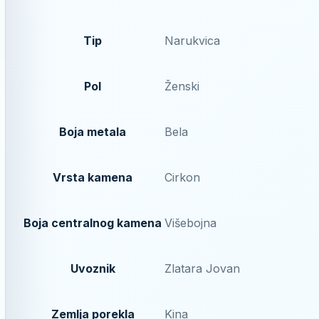
Tip
Narukvica
Pol
Ženski
Boja metala
Bela
Vrsta kamena
Cirkon
Boja centralnog kamena
Višebojna
Uvoznik
Zlatara Jovan
Zemlja porekla
Kina