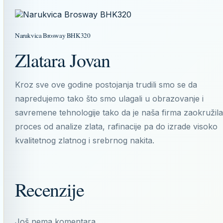
Narukvica Brosway BHK320
Zlatara Jovan
Kroz sve ove godine postojanja trudili smo se da
napredujemo tako što smo ulagali u obrazovanje i
savremene tehnologije tako da je naša firma zaokružila
proces od analize zlata, rafinacije pa do izrade visoko
kvalitetnog zlatnog i srebrnog nakita.
Recenzije
Još nema komentara.