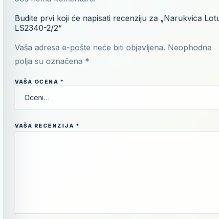
Budite prvi koji će napisati recenziju za „Narukvica Lot
LS2340-2/2“
Vaša adresa e-pošte neće biti objavljena.
Neophodna
polja su označena
*
VAŠA OCENA
*
VAŠA RECENZIJA
*