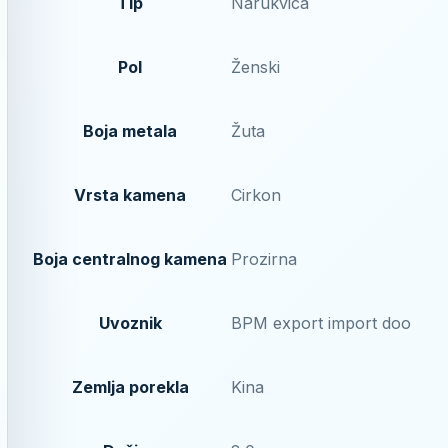
Tip
Narukvica
Pol
Ženski
Boja metala
Žuta
Vrsta kamena
Cirkon
Boja centralnog kamena
Prozirna
Uvoznik
BPM export import doo
Zemlja porekla
Kina