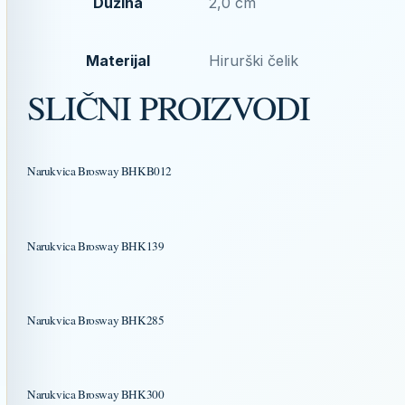
Dužina
2,0 cm
Materijal
Hirurški čelik
SLIČNI PROIZVODI
Narukvica Brosway BHKB012
Narukvica Brosway BHK139
Narukvica Brosway BHK285
Narukvica Brosway BHK300