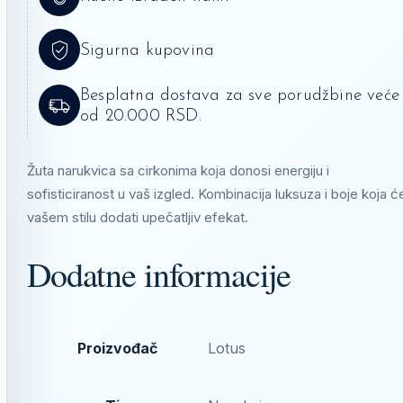
Sigurna kupovina
Besplatna dostava za sve porudžbine veće
od 20.000 RSD.
Žuta narukvica sa cirkonima koja donosi energiju i
sofisticiranost u vaš izgled. Kombinacija luksuza i boje koja ć
vašem stilu dodati upečatljiv efekat.
Dodatne informacije
Proizvođač
Lotus