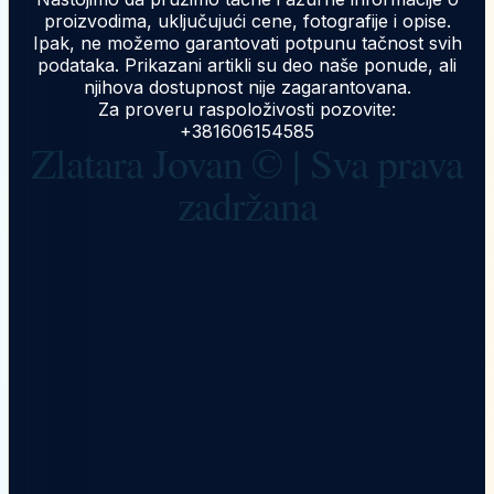
proizvodima, uključujući cene, fotografije i opise.
Ipak, ne možemo garantovati potpunu tačnost svih
podataka. Prikazani artikli su deo naše ponude, ali
njihova dostupnost nije zagarantovana.
Za proveru raspoloživosti pozovite:
+381606154585
Zlatara Jovan © | Sva prava
zadržana