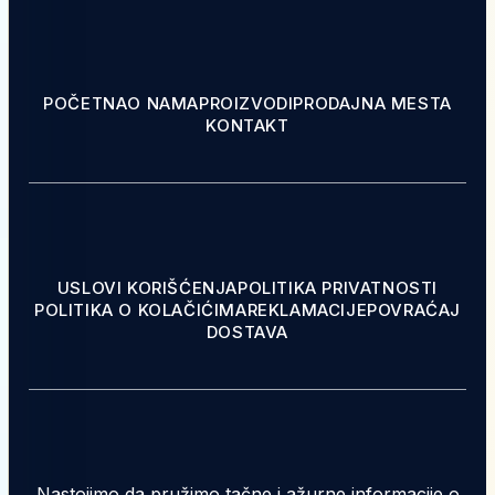
POČETNA
O NAMA
PROIZVODI
PRODAJNA MESTA
KONTAKT
USLOVI KORIŠĆENJA
POLITIKA PRIVATNOSTI
POLITIKA O KOLAČIĆIMA
REKLAMACIJE
POVRAĆAJ
DOSTAVA
Nastojimo da pružimo tačne i ažurne informacije o