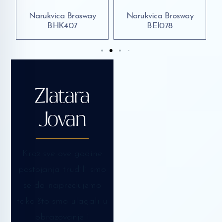
Narukvica Brosway
Narukvica Brosway
BHK407
BEI078
Zlatara
Jovan
Kroz sve ove godine
postojanja trudili smo
se da napredujemo
tako što smo ulagali u
obrazovanje i