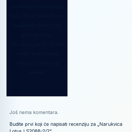
savremene tehnologije
tako da je naša firma
zaokružila proces od
analize zlata,
rafinacije pa do izrade
visoko kvalitetnog
zlatnog i srebrnog
nakita.
Još nema komentara.
Budite prvi koji će napisati recenziju za „Narukvica
Lotus LS2088-2/2“