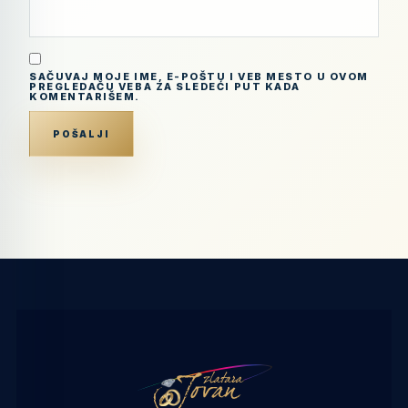
SAČUVAJ MOJE IME, E-POŠTU I VEB MESTO U OVOM
PREGLEDAČU VEBA ZA SLEDEĆI PUT KADA
KOMENTARIŠEM.