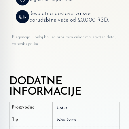
Besplatna dostava za sve
porudžbine veće od 20.000 RSD.
Elegancija u beloj boji sa prozirnim cirkonima, savršen detalj
za svaku priliku.
DODATNE
INFORMACIJE
Proizvođač
Lotus
Tip
Narukvica