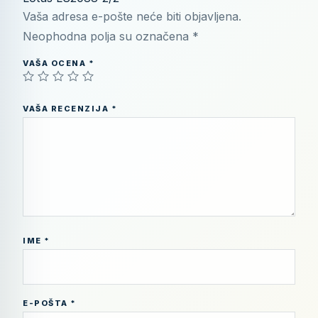
Vaša adresa e-pošte neće biti objavljena.
Neophodna polja su označena
*
VAŠA OCENA
*
VAŠA RECENZIJA
*
IME
*
E-POŠTA
*