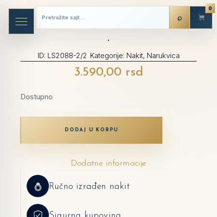
0
ID:
LS2088-2/2
Kategorije:
Nakit
,
Narukvica
3.590,00
rsd
Dostupno
DODAJ U KORPU
Dodatne informacije
Ručno izrađen nakit
Sigurna kupovina