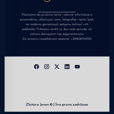
Nastojimo da pružimo tačne i ažurne informacije o
proizvodima, uključujući cene, fotografije i opise. Ipak,
ne možemo garantovati potpunu tačnost svih
podataka. Prikazani artikli su deo naše ponude, ali
njihova dostupnost nije zagarantovana.
Za proveru raspoloživosti pozovite:
+381606154585
Zlatara Jovan © | Sva prava zadržana