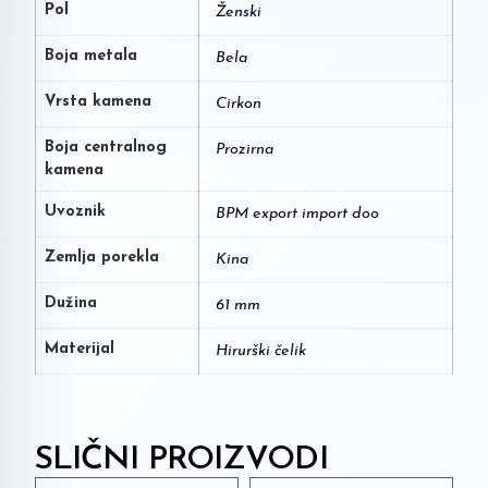
Pol
Ženski
Boja metala
Bela
Vrsta kamena
Cirkon
Boja centralnog
Prozirna
kamena
Uvoznik
BPM export import doo
Zemlja porekla
Kina
Dužina
61 mm
Materijal
Hirurški čelik
SLIČNI PROIZVODI