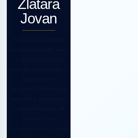
Zlatara
Jovan
Kroz sve ove godine
postojanja trudili smo
se da napredujemo
tako što smo ulagali u
obrazovanje i
savremene tehnologije
tako da je naša firma
zaokružila proces od
analize zlata,
rafinacije pa do izrade