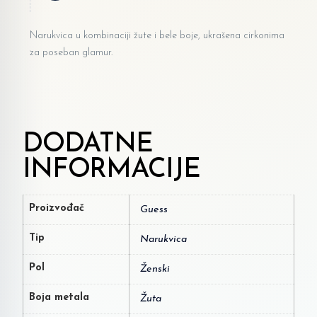
Narukvica u kombinaciji žute i bele boje, ukrašena cirkonima
za poseban glamur.
DODATNE
INFORMACIJE
Proizvođač
Guess
Tip
Narukvica
Pol
Ženski
Boja metala
Žuta