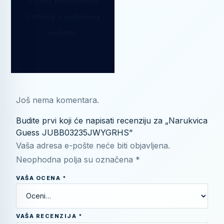
visoko kvalitetnog
zlatnog i srebrnog
nakita.
Još nema komentara.
Budite prvi koji će napisati recenziju za „Narukvica
Guess JUBB03235JWYGRHS“
Vaša adresa e-pošte neće biti objavljena.
Neophodna polja su označena
*
VAŠA OCENA
*
VAŠA RECENZIJA
*