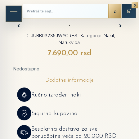
0
🛒
ID:
JUBB03235JWYGRHS
Kategorije:
Nakit
,
Narukvica
7.690,00
rsd
Nedostupno
Dodatne informacije
Ručno izrađen nakit
Sigurna kupovina
Besplatna dostava za sve
porudžbine veće od 20.000 RSD.