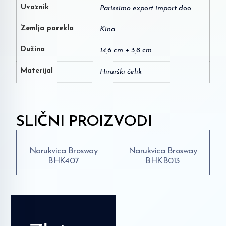
Uvoznik
Parissimo export import doo
Zemlja porekla
Kina
Dužina
14,6 cm + 3,8 cm
Materijal
Hirurški čelik
SLIČNI PROIZVODI
Narukvica Brosway
Narukvica Brosway
BHK407
BHKB013