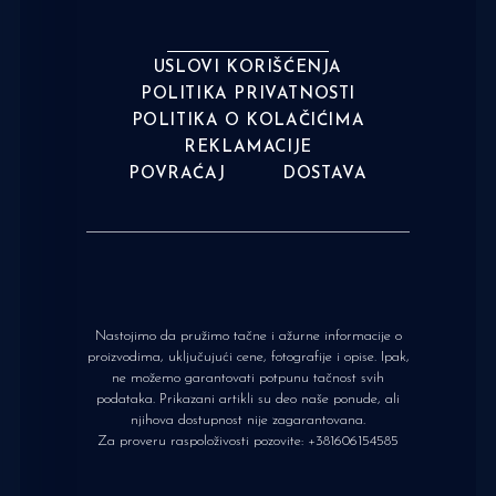
USLOVI KORIŠĆENJA
POLITIKA PRIVATNOSTI
POLITIKA O KOLAČIĆIMA
REKLAMACIJE
POVRAĆAJ
DOSTAVA
Nastojimo da pružimo tačne i ažurne informacije o
proizvodima, uključujući cene, fotografije i opise. Ipak,
ne možemo garantovati potpunu tačnost svih
podataka. Prikazani artikli su deo naše ponude, ali
njihova dostupnost nije zagarantovana.
Za proveru raspoloživosti pozovite:
+381606154585