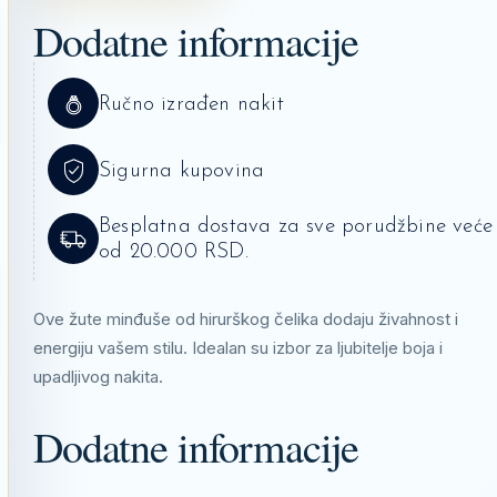
Dodatne informacije
Ručno izrađen nakit
Sigurna kupovina
Besplatna dostava za sve porudžbine veće
od 20.000 RSD.
Ove žute minđuše od hirurškog čelika dodaju živahnost i
energiju vašem stilu. Idealan su izbor za ljubitelje boja i
upadljivog nakita.
Dodatne informacije