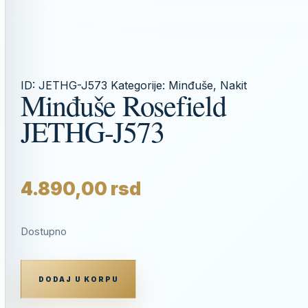
ID:
JETHG-J573
Kategorije:
Minđuše
,
Nakit
Minđuše Rosefield
JETHG-J573
4.890,00
rsd
Dostupno
MINĐUŠE
ROSEFIELD
DODAJ U KORPU
JETHG-
J573
KOLIČINA