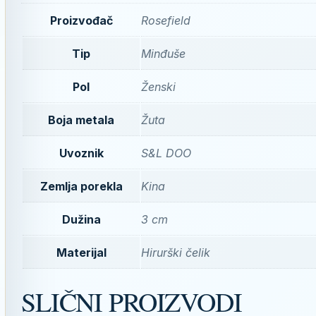
Proizvođač
Rosefield
Tip
Minđuše
Pol
Ženski
Boja metala
Žuta
Uvoznik
S&L DOO
Zemlja porekla
Kina
Dužina
3 cm
Materijal
Hirurški čelik
SLIČNI PROIZVODI