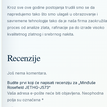
Kroz sve ove godine postojanja trudili smo se da
napredujemo tako što smo ulagali u obrazovanje i
savremene tehnologije tako da je naša firma zaokružila
proces od analize zlata, rafinacije pa do izrade visoko
kvalitetnog zlatnog i srebrnog nakita.
Recenzije
Još nema komentara.
Budite prvi koji će napisati recenziju za „Minđuše
Rosefield JETHG-J573“
Vaša adresa e-pošte neće biti objavljena.
Neophodna
polja su označena
*