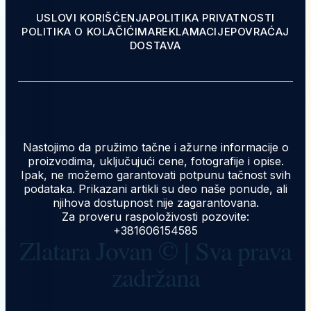
USLOVI KORIŠĆENJA
POLITIKA PRIVATNOSTI
POLITIKA O KOLAČIĆIMA
REKLAMACIJE
POVRAĆAJ
DOSTAVA
Nastojimo da pružimo tačne i ažurne informacije o
proizvodima, uključujući cene, fotografije i opise.
Ipak, ne možemo garantovati potpunu tačnost svih
podataka. Prikazani artikli su deo naše ponude, ali
njihova dostupnost nije zagarantovana.
Za proveru raspoloživosti pozovite:
+381606154585
Zlatara Jovan © | Sva prava
zadržana