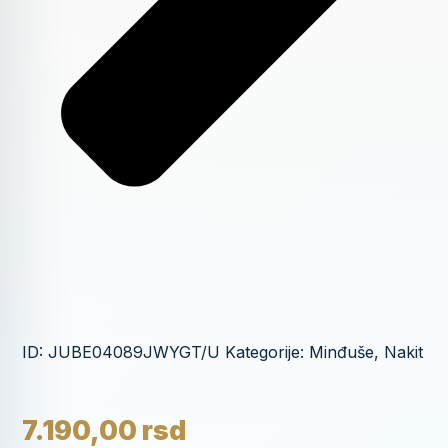
ID:
JUBE04089JWYGT/U
Kategorije:
Minđuše
,
Nakit
7.190,00
rsd