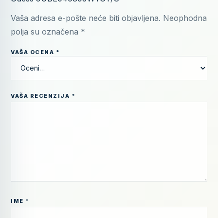
Vaša adresa e-pošte neće biti objavljena.
Neophodna
polja su označena
*
VAŠA OCENA
*
VAŠA RECENZIJA
*
IME
*