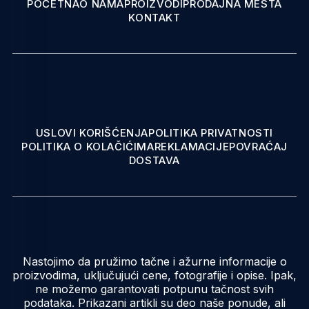
POČETNA
O NAMA
PROIZVODI
PRODAJNA MESTA
KONTAKT
USLOVI KORIŠĆENJA
POLITIKA PRIVATNOSTI
POLITIKA O KOLAČIĆIMA
REKLAMACIJE
POVRAĆAJ
DOSTAVA
Nastojimo da pružimo tačne i ažurne informacije o
proizvodima, uključujući cene, fotografije i opise. Ipak,
ne možemo garantovati potpunu tačnost svih
podataka. Prikazani artikli su deo naše ponude, ali