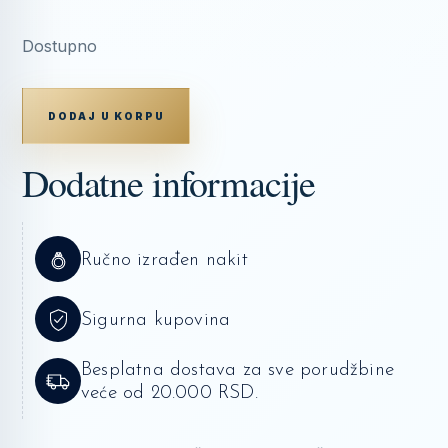
Dostupno
MINĐUŠE
GUESS
DODAJ U KORPU
JUBE04089JWYGT/U
KOLIČINA
Dodatne informacije
Ručno izrađen nakit
Sigurna kupovina
Besplatna dostava za sve porudžbine
veće od 20.000 RSD.