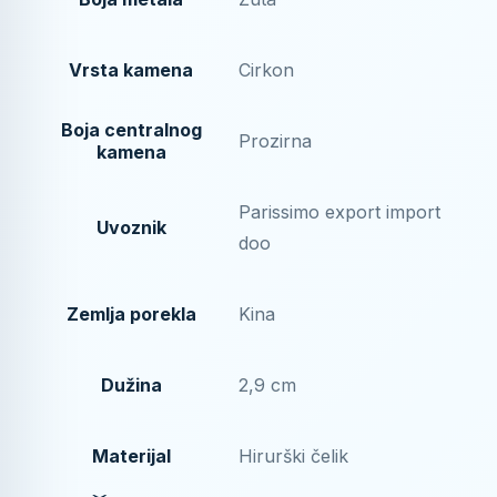
Vrsta kamena
Cirkon
Boja centralnog
Prozirna
kamena
Parissimo export import
Uvoznik
doo
Zemlja porekla
Kina
Dužina
2,9 cm
Materijal
Hirurški čelik