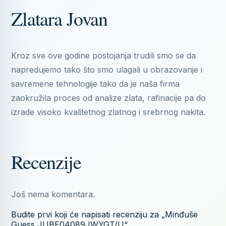
Zlatara Jovan
Kroz sve ove godine postojanja trudili smo se da
napredujemo tako što smo ulagali u obrazovanje i
savremene tehnologije tako da je naša firma
zaokružila proces od analize zlata, rafinacije pa do
izrade visoko kvalitetnog zlatnog i srebrnog nakita.
Recenzije
Još nema komentara.
Budite prvi koji će napisati recenziju za „Minđuše
Guess JUBE04089JWYGT/U“