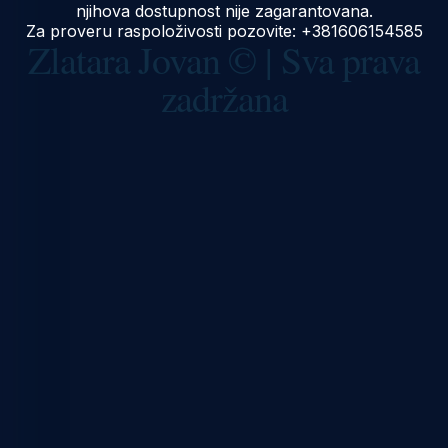
njihova dostupnost nije zagarantovana.
Za proveru raspoloživosti pozovite:
+381606154585
Zlatara Jovan © | Sva prava
zadržana