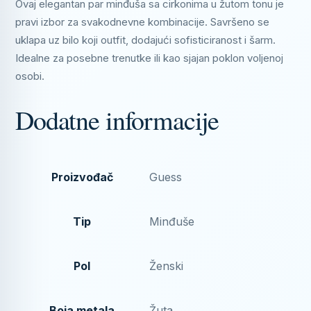
Ovaj elegantan par minđuša sa cirkonima u žutom tonu je
pravi izbor za svakodnevne kombinacije. Savršeno se
uklapa uz bilo koji outfit, dodajući sofisticiranost i šarm.
Idealne za posebne trenutke ili kao sjajan poklon voljenoj
osobi.
Dodatne informacije
Proizvođač
Guess
Tip
Minđuše
Pol
Ženski
Boja metala
Žuta