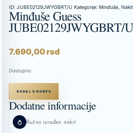
ID:
JUBE02129JWYGBRT/U
Kategorije:
Minđuše
,
Nakit
Minđuše Guess
JUBE02129JWYGBRT/
7.690,00
rsd
Dostupno
MINĐUŠE
GUESS
DODAJ U KORPU
JUBE02129JWYGBRT/U
KOLIČINA
Dodatne informacije
Ručno izrađen nakit