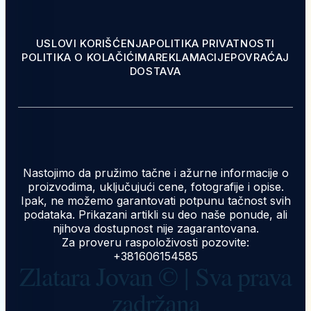
USLOVI KORIŠĆENJA
POLITIKA PRIVATNOSTI
POLITIKA O KOLAČIĆIMA
REKLAMACIJE
POVRAĆAJ
DOSTAVA
Nastojimo da pružimo tačne i ažurne informacije o
proizvodima, uključujući cene, fotografije i opise.
Ipak, ne možemo garantovati potpunu tačnost svih
podataka. Prikazani artikli su deo naše ponude, ali
njihova dostupnost nije zagarantovana.
Za proveru raspoloživosti pozovite:
+381606154585
Zlatara Jovan © | Sva prava
zadržana