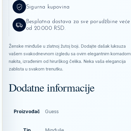
Sigurna kupovina
Besplatna dostava za sve porudžbine veće
od 20.000 RSD.
Ženske minđuše u zlatnoj žutoj boji. Dodajte dašak luksuza
vašem svakodnevnom izgledu sa ovim elegantnim komadom
nakita, izrađenim od hirurškog čelika. Neka vaša elegancija
zablista u svakom trenutku.
Dodatne informacije
Proizvođač
Guess
Tip
Minđuše