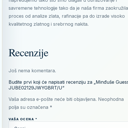
savremene tehnologije tako da je naša firma zaokružila
proces od analize zlata, rafinacije pa do izrade visoko
kvalitetnog zlatnog i srebrnog nakita.
Recenzije
Još nema komentara.
Budite prvi koji će napisati recenziju za „Minđuše Gues
JUBE02129JWYGBRT/U“
Vaša adresa e-pošte neće biti objavljena.
Neophodna
polja su označena
*
VAŠA OCENA
*