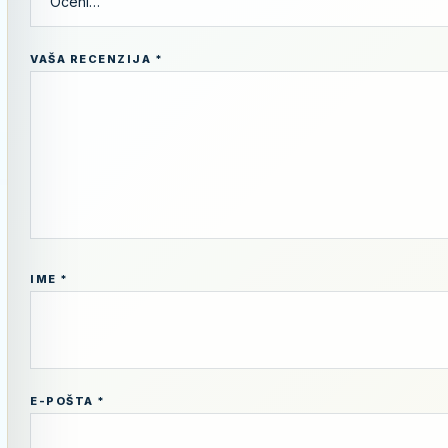
VAŠA RECENZIJA
*
IME
*
E-POŠTA
*