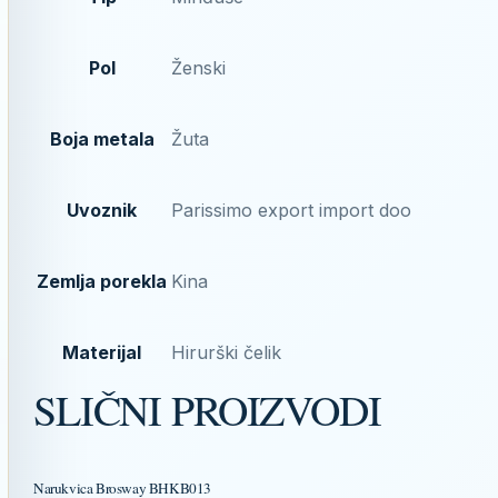
Pol
Ženski
Boja metala
Žuta
Uvoznik
Parissimo export import doo
Zemlja porekla
Kina
Materijal
Hirurški čelik
SLIČNI PROIZVODI
Narukvica Brosway BHKB013