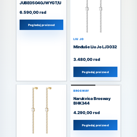
JUBE05040JWYGT/U
6.590,00
rsd
Pogledaj proizvod
LIU JO
Minđuše Liu Jo LJ3032
3.480,00
rsd
Pogledaj proizvod
BROSWAY
Narukvica Brosway
BHK344
4.290,00
rsd
Pogledaj proizvod