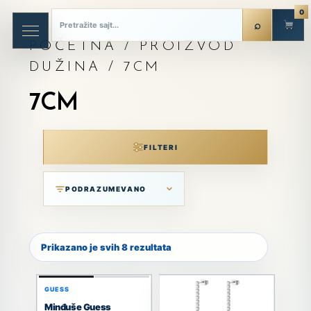
0
POČETNA
/ PROIZVOD
DUŽINA / 7CM
7CM
FILTERI
Prikazano je svih 8 rezultata
GUESS
Minđuše Guess