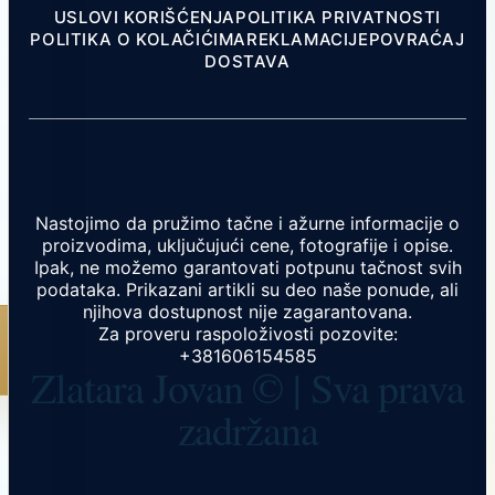
USLOVI KORIŠĆENJA
POLITIKA PRIVATNOSTI
POLITIKA O KOLAČIĆIMA
REKLAMACIJE
POVRAĆAJ
DOSTAVA
Nastojimo da pružimo tačne i ažurne informacije o
proizvodima, uključujući cene, fotografije i opise.
Ipak, ne možemo garantovati potpunu tačnost svih
podataka. Prikazani artikli su deo naše ponude, ali
njihova dostupnost nije zagarantovana.
Za proveru raspoloživosti pozovite:
+381606154585
Zlatara Jovan © | Sva prava
zadržana