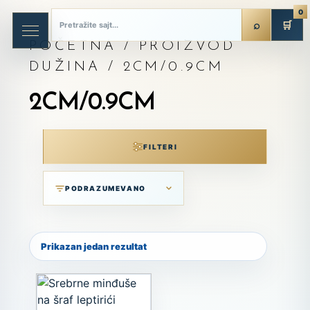
0
🛒
POČETNA
/ PROIZVOD
DUŽINA / 2CM/0.9CM
2CM/0.9CM
FILTERI
Prikazan jedan rezultat