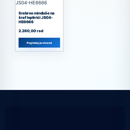
Srebrne minđuše na
šraf leptirići JS04-
HE6666
2.260,00
rsd
Pogledaj proizvod