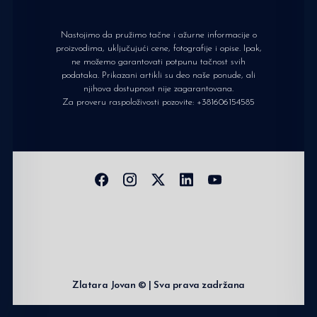
Nastojimo da pružimo tačne i ažurne informacije o
proizvodima, uključujući cene, fotografije i opise. Ipak,
ne možemo garantovati potpunu tačnost svih
podataka. Prikazani artikli su deo naše ponude, ali
njihova dostupnost nije zagarantovana.
Za proveru raspoloživosti pozovite:
+381606154585
Zlatara Jovan © | Sva prava zadržana