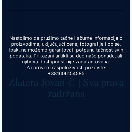
Nastojimo da pružimo tačne i ažurne informacije o
proizvodima, uključujući cene, fotografije i opise.
Ipak, ne možemo garantovati potpunu tačnost svih
podataka. Prikazani artikli su deo naše ponude, ali
njihova dostupnost nije zagarantovana.
Za proveru raspoloživosti pozovite:
+381606154585
Zlatara Jovan © | Sva prava
zadržana