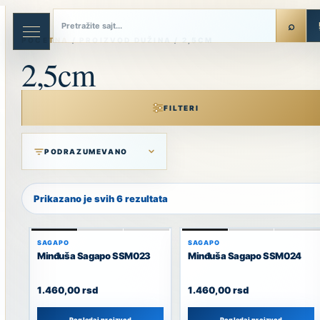
Skip
to
content
POČETNA
/ PROIZVOD DUŽINA / 2,5CM
2,5cm
FILTERI
Prikazano je svih 6 rezultata
SAGAPO
SAGAPO
Minđuša Sagapo SSM023
Minđuša Sagapo SSM024
1.460,00
rsd
1.460,00
rsd
Pogledaj proizvod
Pogledaj proizvod