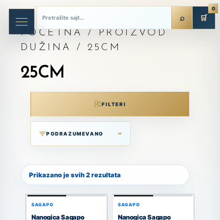
0
🛒
POČETNA
/ PROIZVOD
DUŽINA / 25CM
25CM
FILTERI
Prikazano je svih 2 rezultata
SAGAPO
SAGAPO
Nanogica Sagapo
Nanogica Sagapo