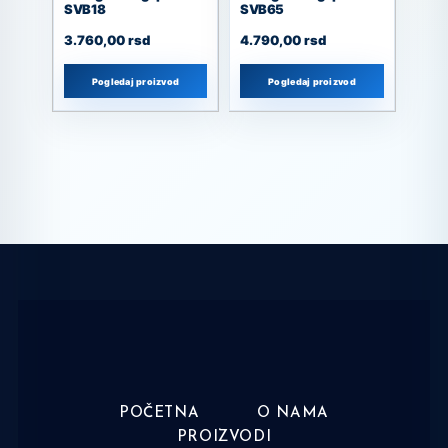
SVB18
SVB65
3.760,00
rsd
4.790,00
rsd
Pogledaj proizvod
Pogledaj proizvod
POČETNA
O NAMA
PROIZVODI