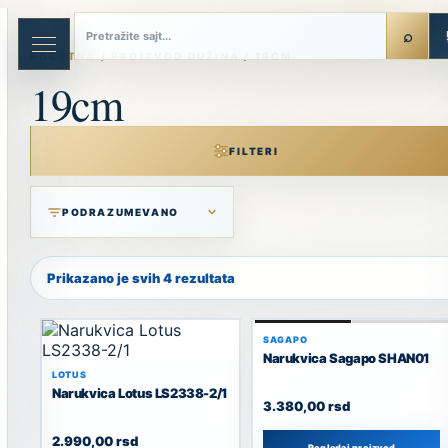
Skip
to
content
POČETNA
/ PROIZVOD DUŽINA / 19CM
19cm
FILTERI
Prikazano je svih 4 rezultata
SAGAPO
Narukvica Sagapo SHAN01
LOTUS
Narukvica Lotus LS2338-2/1
3.380,00
rsd
2.990,00
rsd
Pogledaj proizvod