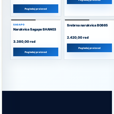
Pogledaj proizvod
SAGAPO
Srebrna narukvica B0865
Narukvica Sagapo SHAN03
2.420,00
rsd
3.380,00
rsd
Pogledaj proizvod
Pogledaj proizvod