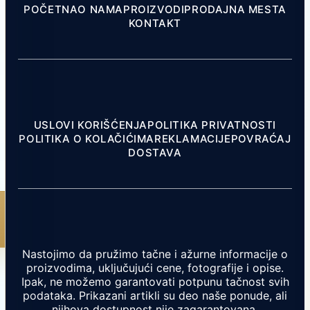
POČETNA
O NAMA
PROIZVODI
PRODAJNA MESTA
KONTAKT
USLOVI KORIŠĆENJA
POLITIKA PRIVATNOSTI
POLITIKA O KOLAČIĆIMA
REKLAMACIJE
POVRAĆAJ
DOSTAVA
Nastojimo da pružimo tačne i ažurne informacije o
proizvodima, uključujući cene, fotografije i opise.
Ipak, ne možemo garantovati potpunu tačnost svih
podataka. Prikazani artikli su deo naše ponude, ali
njihova dostupnost nije zagarantovana.