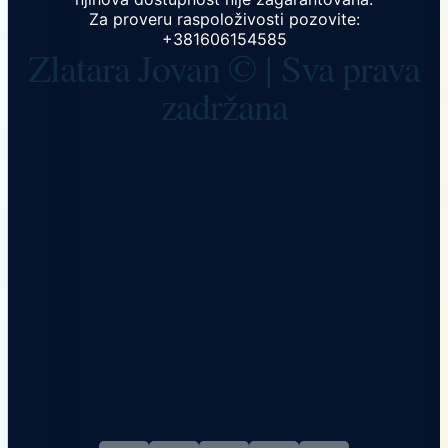
Za proveru raspoloživosti pozovite:
+381606154585
Zlatara Jovan © | Sva prava
zadržana