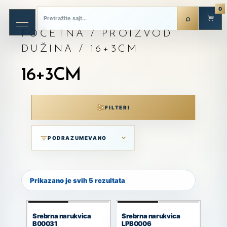
0
POČETNA
/ PROIZVOD
DUŽINA / 16+3CM
16+3CM
FILTERI
Prikazano je svih 5 rezultata
Srebrna narukvica
Srebrna narukvica
B00031
LPB0006