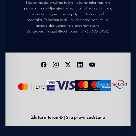
Nastojimo da pružimo tačne i ažurne informacije o
proizvodima, uključujući cene, fotografije i opise. Ipak,
ne možemo garantovati potpunu tačnost svih
podataka. Prikazani artikli su deo naše ponude, ali
njihova dostupnost nije zagarantovana.
Za proveru raspoloživosti pozovite:
+381606154585
Zlatara Jovan © | Sva prava zadržana