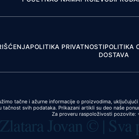
RIŠĆENJA
POLITIKA PRIVATNOSTI
POLITIKA 
DOSTAVA
žimo tačne i ažurne informacije o proizvodima, uključujući 
 tačnost svih podataka. Prikazani artikli su deo naše ponud
Za proveru raspoloživosti pozovite:
Zlatara Jovan © | Sva