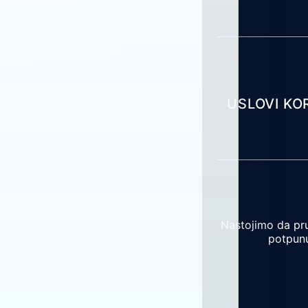
USLOVI KO
Nastojimo da pru
potpunu