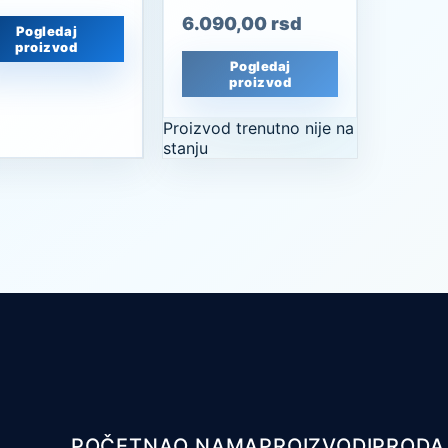
6.090,00
rsd
Pogledaj
proizvod
Pogledaj
proizvod
Proizvod trenutno nije na
stanju
POČETNA
O NAMA
PROIZVODI
PRODA