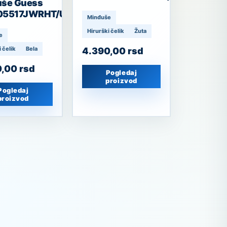
uše Guess
05517JWRHT/U
Minđuše
Hirurški čelik
Žuta
e
 čelik
Bela
4.390,00
rsd
0,00
rsd
Pogledaj
proizvod
Pogledaj
proizvod