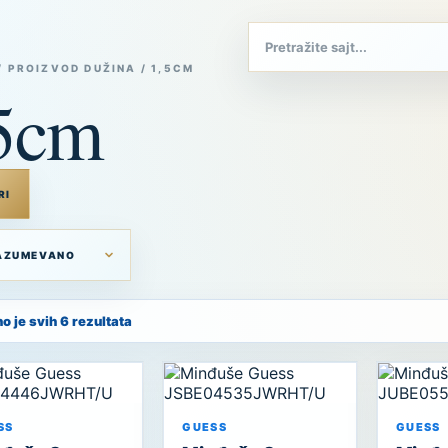
/ PROIZVOD DUŽINA / 1,5CM
5cm
RI
o je svih 6 rezultata
SS
GUESS
GUESS