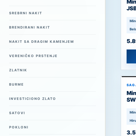
Mi
JS
SREBRNI NAKIT
Min
BRENDIRANI NAKIT
Bel
5.
NAKIT SA DRAGIM KAMENJEM
VERENIČKO PRSTENJE
ZLATNIK
BURME
SAG
Min
INVESTICIONO ZLATO
SW
Min
SATOVI
Hiru
POKLONI
3.