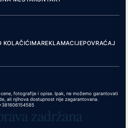
O KOLAČIĆIMA
REKLAMACIJE
POVRAĆAJ
cene, fotografije i opise. Ipak, ne možemo garantovati
e, ali njihova dostupnost nije zagarantovana.
+381606154585
 prava zadržana