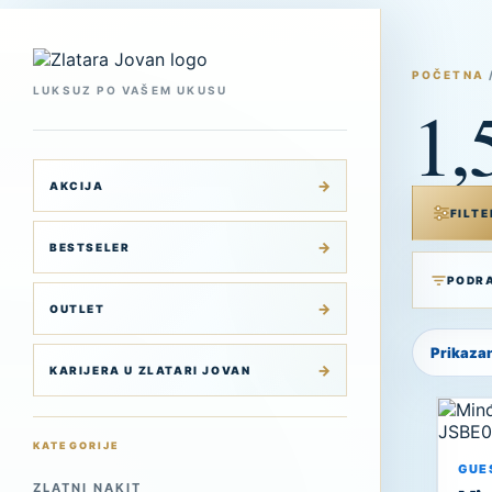
Skip
to
content
POČETNA
LUKSUZ PO VAŠEM UKUSU
1,
AKCIJA
FILTE
BESTSELER
OUTLET
Prikazan
KARIJERA U ZLATARI JOVAN
KATEGORIJE
GUE
ZLATNI NAKIT