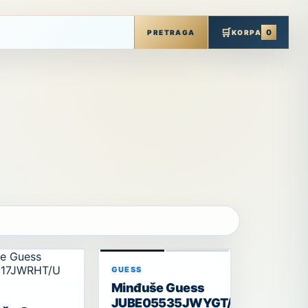
🛒
0
PRETRAGA
KORPA
GUESS
Minđuše Guess
JUBE05535JWYGT/U