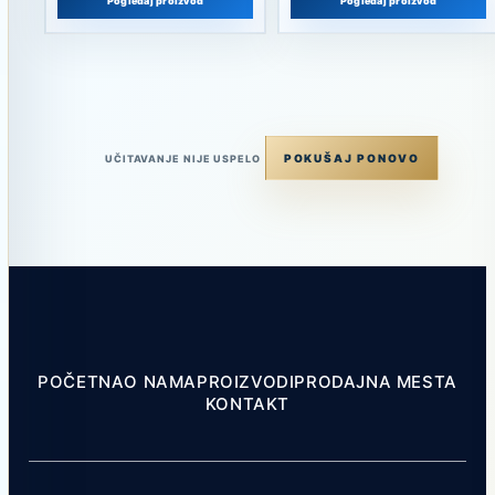
Pogledaj proizvod
Pogledaj proizvod
POKUŠAJ PONOVO
UČITAVANJE NIJE USPELO
POČETNA
O NAMA
PROIZVODI
PRODAJNA MESTA
KONTAKT