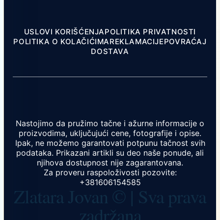
USLOVI KORIŠĆENJA
POLITIKA PRIVATNOSTI
POLITIKA O KOLAČIĆIMA
REKLAMACIJE
POVRAĆAJ
DOSTAVA
Nastojimo da pružimo tačne i ažurne informacije o
proizvodima, uključujući cene, fotografije i opise.
Ipak, ne možemo garantovati potpunu tačnost svih
podataka. Prikazani artikli su deo naše ponude, ali
njihova dostupnost nije zagarantovana.
Za proveru raspoloživosti pozovite:
+381606154585
Zlatara Jovan © | Sva prava
zadržana