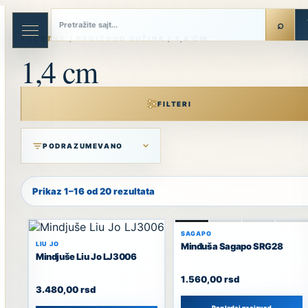
Skip
to
content
POČETNA
/ PROIZVOD DUŽINA / 1,4 CM
1,4 cm
FILTERI
Prikaz 1–16 od 20 rezultata
SAGAPO
LIU JO
Minđuša Sagapo SRG28
Mindjuše Liu Jo LJ3006
1.560,00
rsd
3.480,00
rsd
Pogledaj proizvod