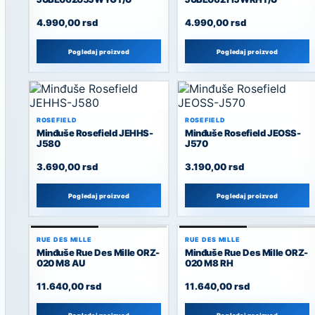
4.990,00
rsd
4.990,00
rsd
Pogledaj proizvod
Pogledaj proizvod
ROSEFIELD
ROSEFIELD
Minđuše Rosefield JEHHS-
Minđuše Rosefield JEOSS-
J580
J570
3.690,00
rsd
3.190,00
rsd
Pogledaj proizvod
Pogledaj proizvod
RUE DES MILLE
RUE DES MILLE
Minđuše Rue Des Mille ORZ-
Minđuše Rue Des Mille ORZ-
020 M8 AU
020 M8 RH
11.640,00
rsd
11.640,00
rsd