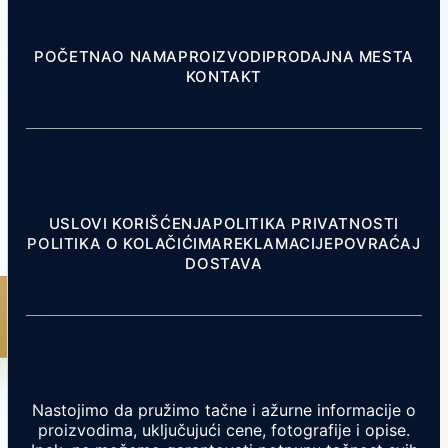
POČETNA
O NAMA
PROIZVODI
PRODAJNA MESTA
KONTAKT
USLOVI KORIŠĆENJA
POLITIKA PRIVATNOSTI
POLITIKA O KOLAČIĆIMA
REKLAMACIJE
POVRAĆAJ
DOSTAVA
Nastojimo da pružimo tačne i ažurne informacije o
proizvodima, uključujući cene, fotografije i opise.