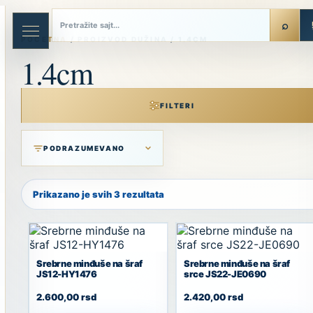
Skip
to
content
POČETNA
/ PROIZVOD DUŽINA / 1.4CM
1.4cm
FILTERI
Prikazano je svih 3 rezultata
Srebrne minđuše na šraf
Srebrne minđuše na šraf
JS12-HY1476
srce JS22-JE0690
2.600,00
rsd
2.420,00
rsd