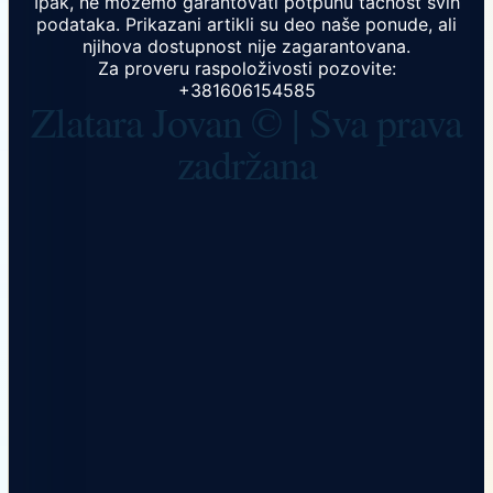
Ipak, ne možemo garantovati potpunu tačnost svih
podataka. Prikazani artikli su deo naše ponude, ali
njihova dostupnost nije zagarantovana.
Za proveru raspoloživosti pozovite:
+381606154585
Zlatara Jovan © | Sva prava
zadržana