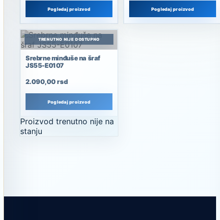
Pogledaj proizvod
Pogledaj proizvod
TRENUTNO NIJE DOSTUPNO
Srebrne minđuše na šraf
JS55-E0107
TRENUTNO NIJE DOSTUPNO
2.090,00
rsd
Pogledaj proizvod
Proizvod trenutno nije na
stanju