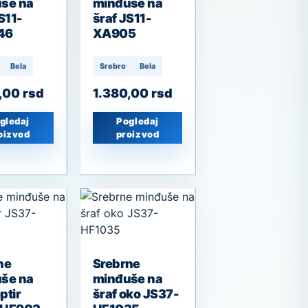
še na
minđuše na
S11-
šraf JS11-
46
XA905
Bela
Srebro
Bela
0,00
rsd
1.380,00
rsd
gledaj
Pogledaj
oizvod
proizvod
ne
Srebrne
še na
minđuše na
ptir
šraf oko JS37-