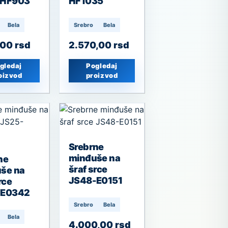
-HF903
HF1035
Bela
Srebro
Bela
,00
rsd
2.570,00
rsd
gledaj
Pogledaj
oizvod
proizvod
Srebrne
minđuše na
ne
šraf srce
še na
JS48-E0151
rce
-E0342
Srebro
Bela
Bela
4.000,00
rsd