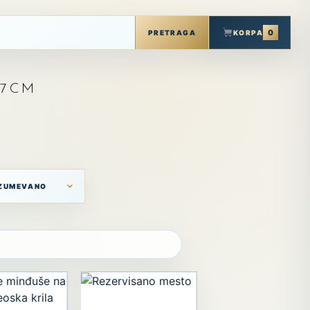
0
KORPA
PRETRAGA
.7CM