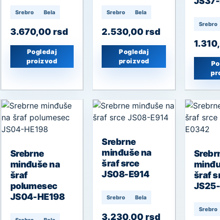
JS37
Srebro
Bela
Srebro
Bela
Srebro
3.670,00
rsd
2.530,00
rsd
1.310
Pogledaj
Pogledaj
proizvod
proizvod
Po
pr
Srebrne
minđuše na
Srebrne
Srebr
šraf srce
minđuše na
minđu
JS08-E914
šraf
šraf s
polumesec
JS25
JS04-HE198
Srebro
Bela
Srebro
3.230,00
rsd
Srebro
Bela