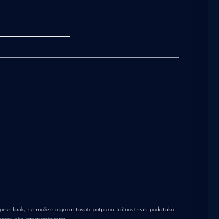
 opise. Ipak, ne možemo garantovati potpunu tačnost svih podataka.
upnost nije zagarantovana.