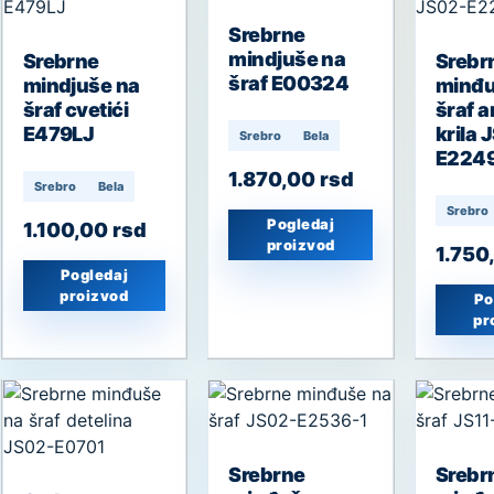
Srebrne
mindjuše na
Srebrne
Srebr
šraf E00324
mindjuše na
minđu
šraf cvetići
šraf 
E479LJ
krila 
Srebro
Bela
E224
1.870,00
rsd
Srebro
Bela
Srebro
Pogledaj
1.100,00
rsd
proizvod
1.750
Pogledaj
proizvod
Po
pr
Srebrne
Srebr