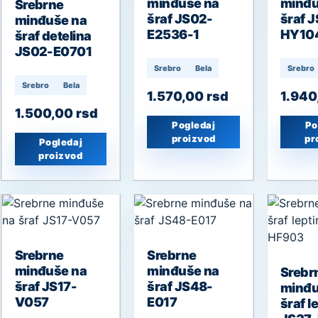
minđuše na
minđu
Srebrne
šraf JS02-
šraf J
minđuše na
E2536-1
HY10
šraf detelina
JS02-E0701
Srebro
Bela
Srebro
Srebro
Bela
1.570,00
rsd
1.94
1.500,00
rsd
Pogledaj
Po
proizvod
pr
Pogledaj
proizvod
Srebrne
Srebrne
minđuše na
minđuše na
Srebr
šraf JS17-
šraf JS48-
minđu
V057
E017
šraf le