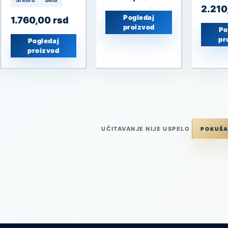
2.21
Pogledaj
1.760,00
rsd
proizvod
Po
pr
Pogledaj
proizvod
UČITAVANJE NIJE USPELO
POKUŠA