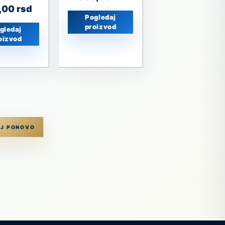
0,00
rsd
Pogledaj
proizvod
gledaj
oizvod
J PONOVO