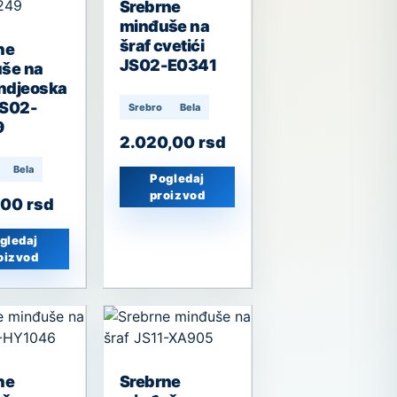
Srebrne
minđuše na
šraf cvetići
ne
JS02-E0341
še na
andjeoska
JS02-
Srebro
Bela
9
2.020,00
rsd
Bela
Pogledaj
proizvod
,00
rsd
gledaj
oizvod
ne
Srebrne