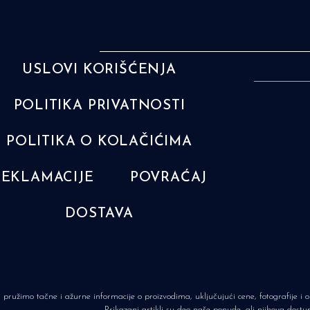
USLOVI KORIŠĆENJA
POLITIKA PRIVATNOSTI
POLITIKA O KOLAČIĆIMA
REKLAMACIJE
POVRAĆAJ
DOSTAVA
pružimo tačne i ažurne informacije o proizvodima, uključujući cene, fotografije i
Prikazani artikli su deo naše ponude, ali njihova dost