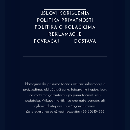
USLOVI KORIŠĆENJA
POLITIKA PRIVATNOSTI
POLITIKA O KOLAČIĆIMA
REKLAMACIJE
POVRAĆAJ
DOSTAVA
Nastojimo da pružimo tačne i ažurne informacije o
proizvodima, uključujući cene, fotografije i opise. Ipak,
ne možemo garantovati potpunu tačnost svih
podataka. Prikazani artikli su deo naše ponude, ali
njihova dostupnost nije zagarantovana.
Za proveru raspoloživosti pozovite:
+381606154585