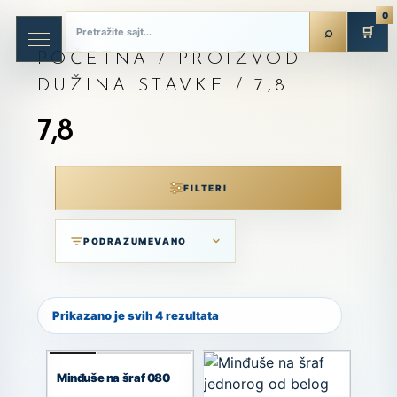
0
🛒
POČETNA
/ PROIZVOD
DUŽINA STAVKE / 7,8
7,8
FILTERI
Prikazano je svih 4 rezultata
Minđuše na šraf 080