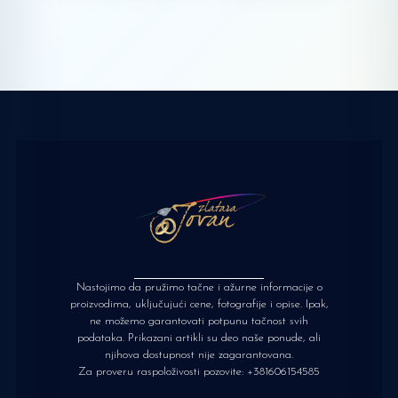
Nastojimo da pružimo tačne i ažurne informacije o
proizvodima, uključujući cene, fotografije i opise. Ipak,
ne možemo garantovati potpunu tačnost svih
podataka. Prikazani artikli su deo naše ponude, ali
njihova dostupnost nije zagarantovana.
Za proveru raspoloživosti pozovite:
+381606154585