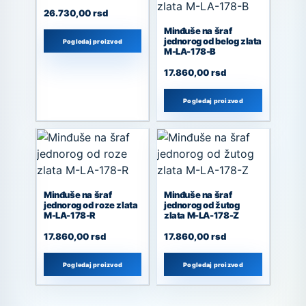
26.730,00
rsd
Minđuše na šraf
jednorog od belog zlata
Pogledaj proizvod
M-LA-178-B
17.860,00
rsd
Pogledaj proizvod
Minđuše na šraf
Minđuše na šraf
jednorog od roze zlata
jednorog od žutog
M-LA-178-R
zlata M-LA-178-Z
17.860,00
rsd
17.860,00
rsd
Pogledaj proizvod
Pogledaj proizvod