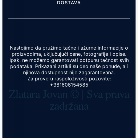
DOSTAVA
Nastojimo da pružimo tačne i ažurne informacije o
proizvodima, uključujući cene, fotografije i opise.
Ipak, ne možemo garantovati potpunu tačnost svih
podataka. Prikazani artikli su deo naše ponude, ali
njihova dostupnost nije zagarantovana.
Za proveru raspoloživosti pozovite:
+381606154585
Zlatara Jovan © | Sva prava
zadržana