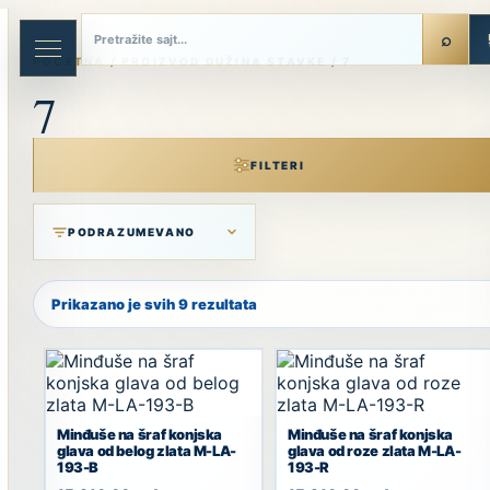
Skip
to
content
POČETNA
/ PROIZVOD DUŽINA STAVKE / 7
7
FILTERI
Prikazano je svih 9 rezultata
Minđuše na šraf konjska
Minđuše na šraf konjska
glava od belog zlata M-LA-
glava od roze zlata M-LA-
193-B
193-R