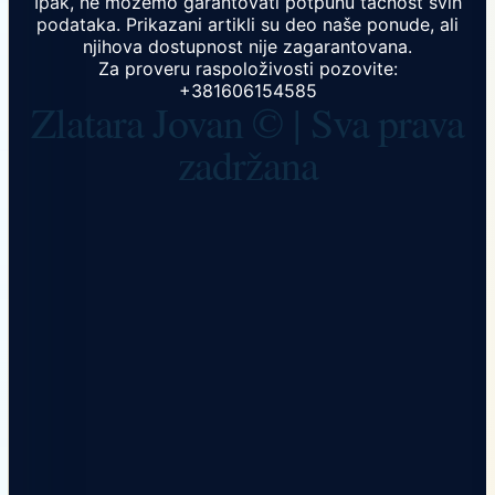
Ipak, ne možemo garantovati potpunu tačnost svih
podataka. Prikazani artikli su deo naše ponude, ali
njihova dostupnost nije zagarantovana.
Za proveru raspoloživosti pozovite:
+381606154585
Zlatara Jovan © | Sva prava
zadržana