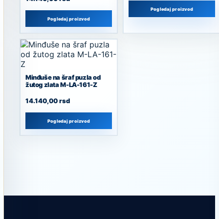
Pogledaj proizvod
Pogledaj proizvod
Minđuše na šraf puzla od
žutog zlata M-LA-161-Z
14.140,00
rsd
Pogledaj proizvod