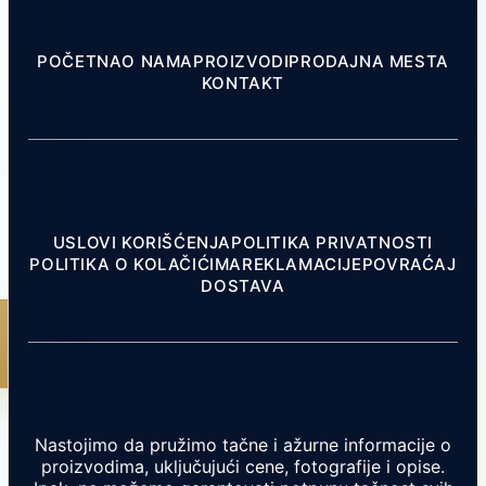
POČETNA
O NAMA
PROIZVODI
PRODAJNA MESTA
KONTAKT
USLOVI KORIŠĆENJA
POLITIKA PRIVATNOSTI
POLITIKA O KOLAČIĆIMA
REKLAMACIJE
POVRAĆAJ
DOSTAVA
Nastojimo da pružimo tačne i ažurne informacije o
proizvodima, uključujući cene, fotografije i opise.