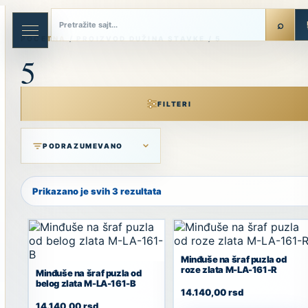
Skip
to
content
POČETNA
/ PROIZVOD DUŽINA STAVKE / 5
5
FILTERI
Prikazano je svih 3 rezultata
Minđuše na šraf puzla od
roze zlata M-LA-161-R
Minđuše na šraf puzla od
belog zlata M-LA-161-B
14.140,00
rsd
14.140,00
rsd