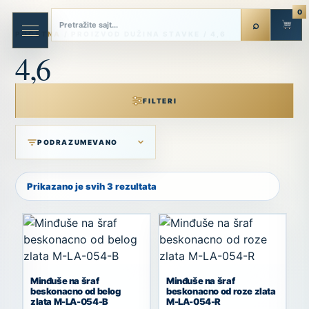
Skip
0
to
POČETNA
/ PROIZVOD DUŽINA STAVKE / 4,6
content
4,6
FILTERI
Prikazano je svih 3 rezultata
Minđuše na šraf
Minđuše na šraf
beskonacno od belog
beskonacno od roze zlata
zlata M-LA-054-B
M-LA-054-R