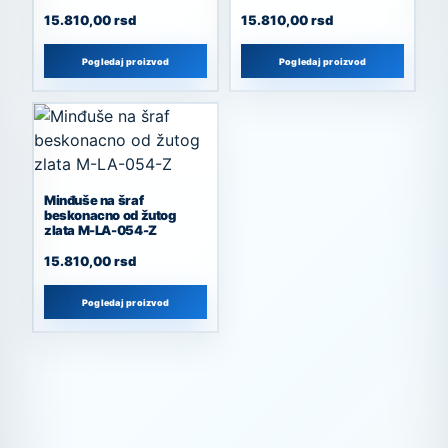
15.810,00
rsd
15.810,00
rsd
Pogledaj proizvod
Pogledaj proizvod
Minđuše na šraf
beskonacno od žutog
zlata M-LA-054-Z
15.810,00
rsd
Pogledaj proizvod