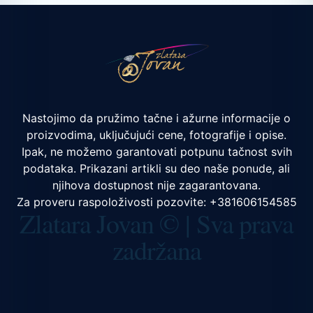
Nastojimo da pružimo tačne i ažurne informacije o
proizvodima, uključujući cene, fotografije i opise.
Ipak, ne možemo garantovati potpunu tačnost svih
podataka. Prikazani artikli su deo naše ponude, ali
njihova dostupnost nije zagarantovana.
Za proveru raspoloživosti pozovite:
+381606154585
Zlatara Jovan © | Sva prava
zadržana