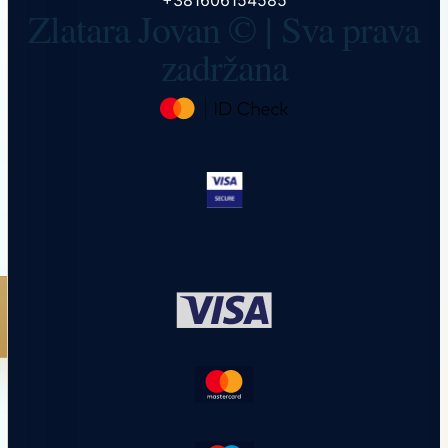
+381606154585
Zlatara Jovan © | Sva prava
zadržana