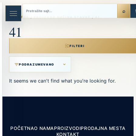
Skip
to
content
POČETNA
/ PROIZVOD DUŽINA STAVKE / 41
41
FILTERI
It seems we can't find what you're looking for.
POČETNA
O NAMA
PROIZVODI
PRODAJNA MESTA
KONTAKT