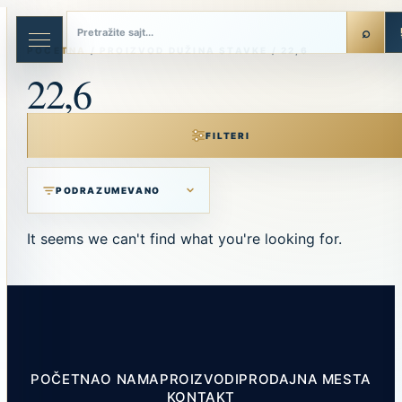
Skip
to
content
POČETNA
/ PROIZVOD DUŽINA STAVKE / 22,6
22,6
FILTERI
It seems we can't find what you're looking for.
POČETNA
O NAMA
PROIZVODI
PRODAJNA MESTA
KONTAKT