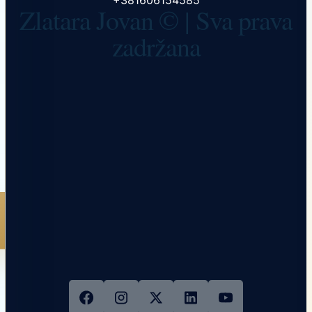
+381606154585
Zlatara Jovan © | Sva prava
zadržana