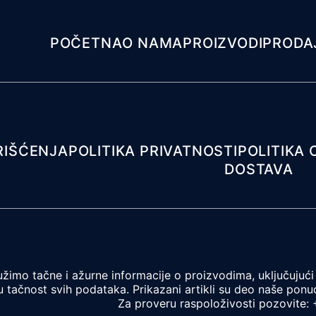
POČETNA
O NAMA
PROIZVODI
PRODA
RIŠĆENJA
POLITIKA PRIVATNOSTI
POLITIKA 
DOSTAVA
žimo tačne i ažurne informacije o proizvodima, uključujući 
 tačnost svih podataka. Prikazani artikli su deo naše ponud
Za proveru raspoloživosti pozovite: