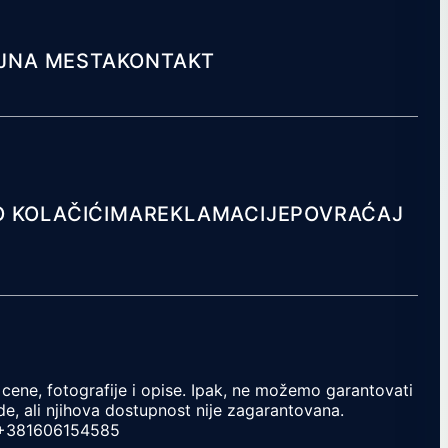
JNA MESTA
KONTAKT
O KOLAČIĆIMA
REKLAMACIJE
POVRAĆAJ
cene, fotografije i opise. Ipak, ne možemo garantovati
e, ali njihova dostupnost nije zagarantovana.
+381606154585