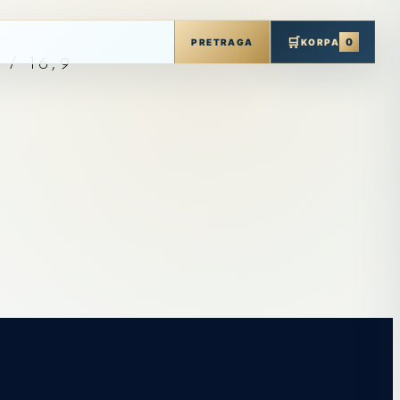
🛒
0
PRETRAGA
KORPA
/ 16,9