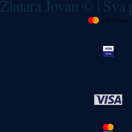
Zlatara Jovan © | Sva