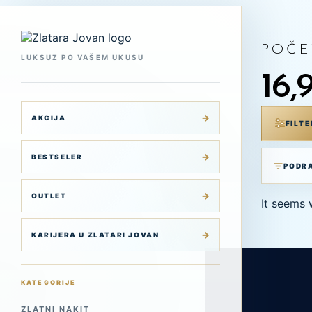
Skip
to
content
POČE
LUKSUZ PO VAŠEM UKUSU
16,
AKCIJA
FILTE
BESTSELER
OUTLET
It seems 
KARIJERA U ZLATARI JOVAN
KATEGORIJE
ZLATNI NAKIT