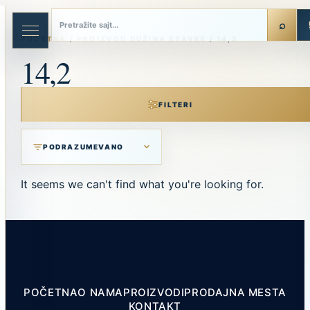
Skip
to
content
POČETNA
/ PROIZVOD DUŽINA STAVKE / 14,2
14,2
FILTERI
It seems we can't find what you're looking for.
POČETNA
O NAMA
PROIZVODI
PRODAJNA MESTA
KONTAKT