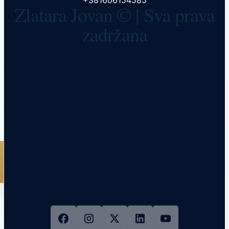
+381606154585
Zlatara Jovan © | Sva prava
zadržana