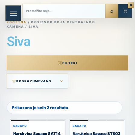
0
POČETNA
/ PROIZVOD BOJA CENTRALNOG
KAMENA / SIVA
Siva
FILTERI
Prikazano je svih 2 rezultata
SAGAPO
SAGAPO
Narukvica Sagapo SAT14
Narukvica Sagapo STK03