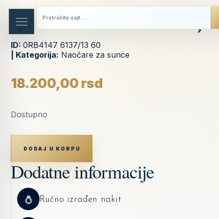
ID:
0RB4147 6137/13 60
| Kategorija:
Naočare za sunce
18.200,00
rsd
Dostupno
DODAJ U KORPU
Dodatne informacije
Ručno izrađen nakit