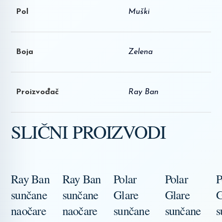
Pol
Muški
Boja
Zelena
Proizvođač
Ray Ban
SLIČNI PROIZVODI
Ray Ban
Ray Ban
Polar
Polar
P
sunčane
sunčane
Glare
Glare
G
naočare
naočare
sunčane
sunčane
s