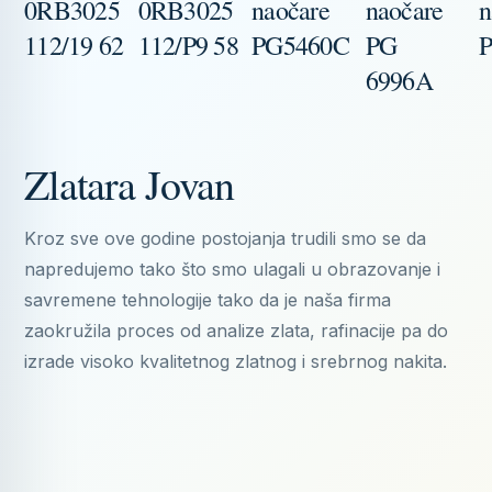
0RB3025
0RB3025
naočare
naočare
n
112/19 62
112/P9 58
PG5460C
PG
6996A
Zlatara Jovan
Kroz sve ove godine postojanja trudili smo se da
napredujemo tako što smo ulagali u obrazovanje i
savremene tehnologije tako da je naša firma
zaokružila proces od analize zlata, rafinacije pa do
izrade visoko kvalitetnog zlatnog i srebrnog nakita.