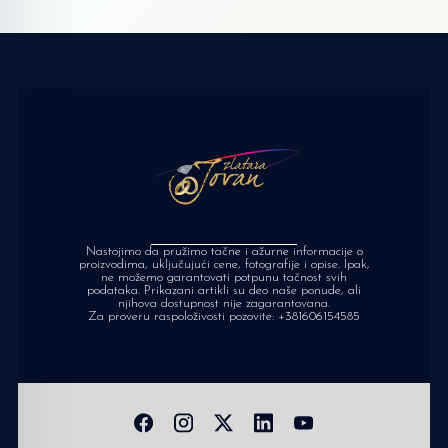
Nastojimo da pružimo tačne i ažurne informacije o
proizvodima, uključujući cene, fotografije i opise. Ipak,
ne možemo garantovati potpunu tačnost svih
podataka. Prikazani artikli su deo naše ponude, ali
njihova dostupnost nije zagarantovana.
Za proveru raspoloživosti pozovite:
+381606154585