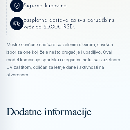
Sigurna kupovina
Besplatna dostava za sve porudžbine
veće od 20.000 RSD.
Muške sunčane naočare sa zelenim okvirom, savršen
izbor za one koji žele nešto drugačije i upadljivo. Ovaj
model kombinuje sportsku i elegantnu notu, sa izuzetnom
UV zaštitom, odličan za letnje dane i aktivnosti na
otvorenom
Dodatne informacije