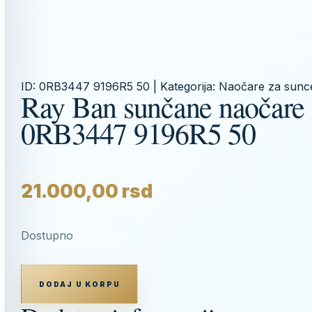
ID:
0RB3447 9196R5 50
| Kategorija:
Naočare za sunc
Ray Ban sunčane naočare
0RB3447 9196R5 50
21.000,00
rsd
Dostupno
RAY
BAN
DODAJ U KORPU
SUNČANE
NAOČARE
0RB3447