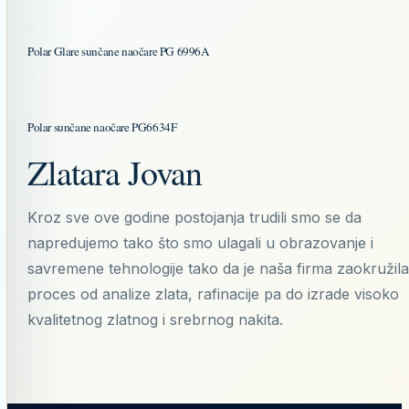
Polar Glare sunčane naočare PG 6996A
Polar sunčane naočare PG6634F
Zlatara Jovan
Kroz sve ove godine postojanja trudili smo se da
napredujemo tako što smo ulagali u obrazovanje i
savremene tehnologije tako da je naša firma zaokružila
proces od analize zlata, rafinacije pa do izrade visoko
kvalitetnog zlatnog i srebrnog nakita.