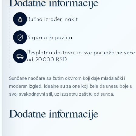
Dodatne informacije
9196R5
50
KOLIČINA
Ručno izrađen nakit
Sigurna kupovina
Besplatna dostava za sve porudžbine veće
od 20.000 RSD.
Sunčane naočare sa žutim okvirom koji daje mladalački i
moderan izgled. Idealne su za one koji žele da unesu boje u
svoj svakodnevni stil, uz izuzetnu zaštitu od sunca.
Dodatne informacije