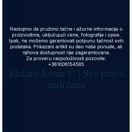
Nastojimo da pružimo tačne i ažurne informacije o
proizvodima, uključujući cene, fotografije i opise.
Ipak, ne možemo garantovati potpunu tačnost svih
podataka. Prikazani artikli su deo naše ponude, ali
njihova dostupnost nije zagarantovana.
Za proveru raspoloživosti pozovite:
+381606154585
Zlatara Jovan © | Sva prava
zadržana