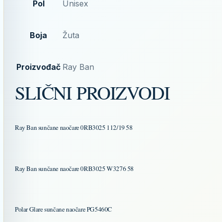
Pol
Unisex
Boja
Žuta
Proizvođač
Ray Ban
SLIČNI PROIZVODI
Ray Ban sunčane naočare 0RB3025 112/19 58
Ray Ban sunčane naočare 0RB3025 W3276 58
Polar Glare sunčane naočare PG5460C