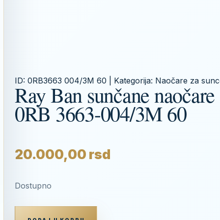
ID:
0RB3663 004/3M 60
| Kategorija:
Naočare za sunc
Ray Ban sunčane naočare
0RB 3663-004/3M 60
20.000,00
rsd
Dostupno
RAY
BAN