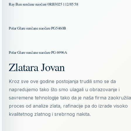
Ray Ban sunčane naočare 0RB3025 112/85 58
Polar Glare sunčane naočare PG5460B
Polar Glare sunčane naočare PG 6996A
Zlatara Jovan
Kroz sve ove godine postojanja trudili smo se da
napredujemo tako što smo ulagali u obrazovanje i
savremene tehnologije tako da je naša firma zaokružila
proces od analize zlata, rafinacije pa do izrade visoko
kvalitetnog zlatnog i srebrnog nakita.