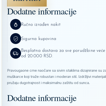
DODAJ U KORPU
SUNČANE
NAOČARE
Dodatne informacije
0RB
3663-
004/3M
60
KOLIČINA
Ručno izrađen nakit
Sigurna kupovina
Besplatna dostava za sve porudžbine veće
od 20.000 RSD.
Pravougaone crne naočare sa sivim staklima dizajnirane su z
muškarce koji traže robustan i moderan stil. Izdržljivi materijal
pružaju dugotrajnost i maksimalnu zaštitu od sunca.
Dodatne informacije