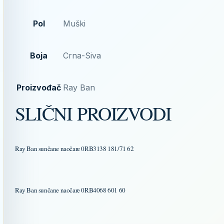
Pol
Muški
Boja
Crna-Siva
Proizvođač
Ray Ban
SLIČNI PROIZVODI
Ray Ban sunčane naočare 0RB3138 181/71 62
Ray Ban sunčane naočare 0RB4068 601 60