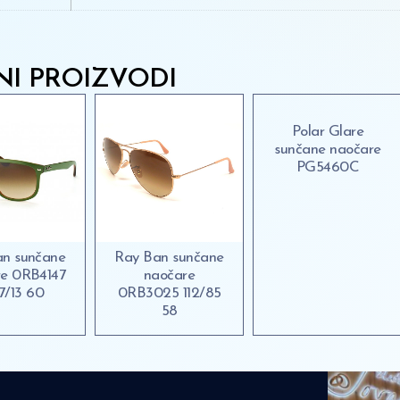
NI PROIZVODI
Polar Glare
sunčane naočare
PG5460C
an sunčane
Ray Ban sunčane
re 0RB4147
naočare
7/13 60
0RB3025 112/85
58