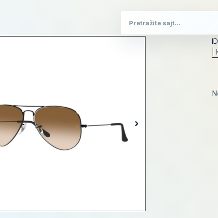
I
| 
N