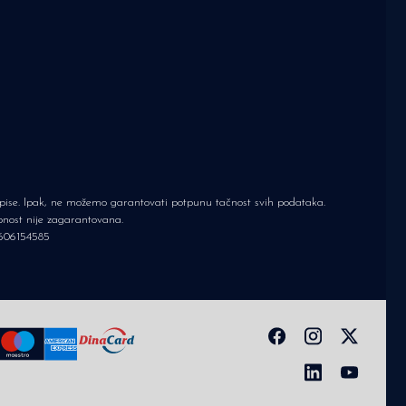
 opise. Ipak, ne možemo garantovati potpunu tačnost svih podataka.
upnost nije zagarantovana.
606154585