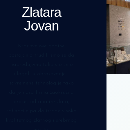
Zlatara
Jovan
Kroz sve ove godine
postojanja trudili smo se da
napredujemo tako što smo
ulagali u obrazovanje i
savremene tehnologije tako
da je naša firma zaokružila
proces od analize zlata,
rafinacije pa do izrade visoko
kvalitetnog zlatnog i srebrnog
nakita.