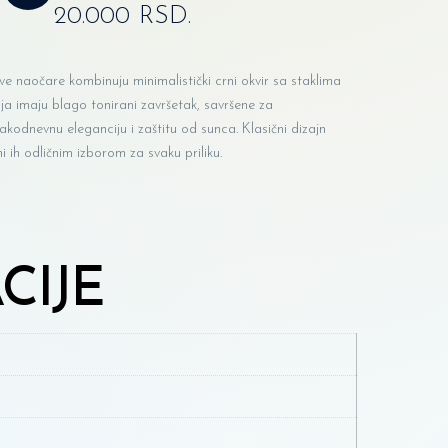
20.000 RSD.
e naočare kombinuju minimalistički crni okvir sa staklima
ja imaju blago tonirani završetak, savršene za
akodnevnu eleganciju i zaštitu od sunca. Klasični dizajn
ni ih odličnim izborom za svaku priliku.
CIJE