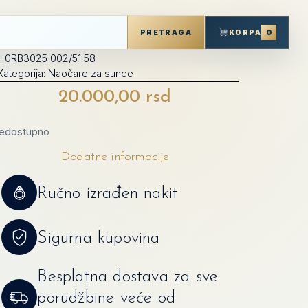
0
KORPA
PRETRAGA
D:
0RB3025 002/51 58
Kategorija:
Naočare za sunce
20.000,00
rsd
edostupno
Dodatne informacije
Ručno izrađen nakit
Sigurna kupovina
Besplatna dostava za sve
porudžbine veće od