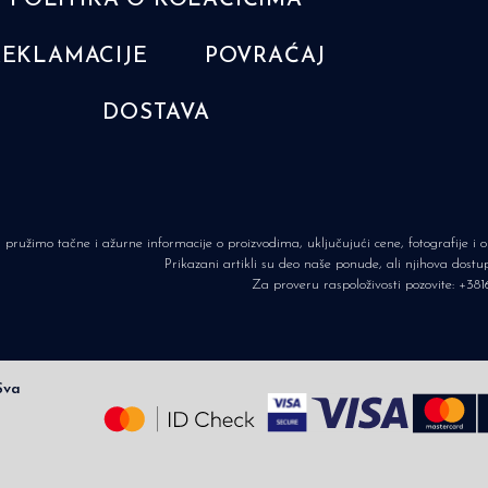
REKLAMACIJE
POVRAĆAJ
DOSTAVA
pružimo tačne i ažurne informacije o proizvodima, uključujući cene, fotografije i
Prikazani artikli su deo naše ponude, ali njihova dost
Za proveru raspoloživosti pozovite:
+381
Sva