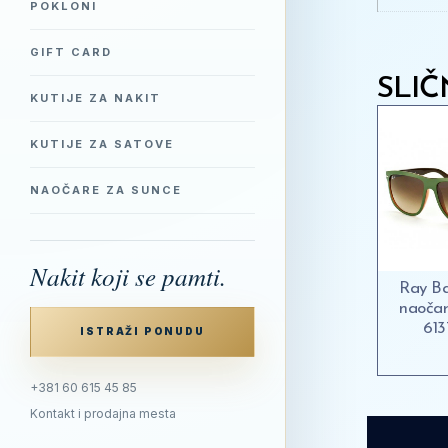
POKLONI
GIFT CARD
SLIČ
KUTIJE ZA NAKIT
KUTIJE ZA SATOVE
NAOČARE ZA SUNCE
Nakit koji se pamti.
Ray B
naoča
613
ISTRAŽI PONUDU
+381 60 615 45 85
Kontakt i prodajna mesta