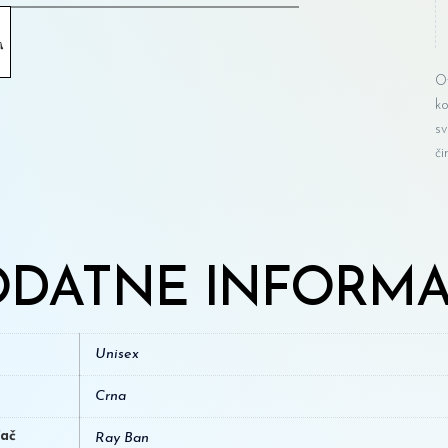
Ov
ko
sv
či
DATNE INFORMA
Unisex
Crna
đač
Ray Ban