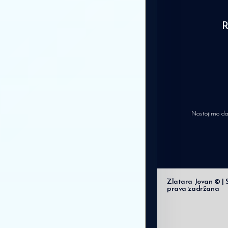
Nastojimo da 
Zlatara Jovan © | 
prava zadržana