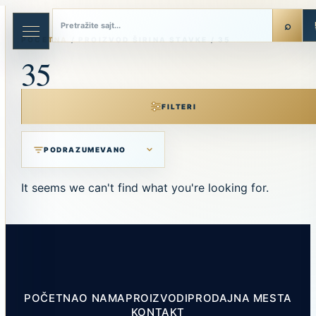
Skip
to
content
POČETNA
/ PROIZVOD ŠIRINA STAVKE / 35
35
FILTERI
It seems we can't find what you're looking for.
POČETNA
O NAMA
PROIZVODI
PRODAJNA MESTA
KONTAKT