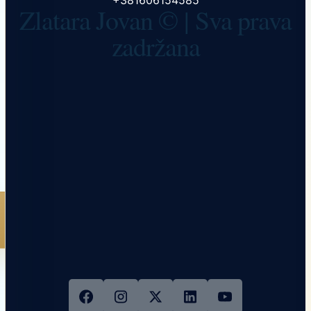
+381606154585
Zlatara Jovan © | Sva prava
zadržana