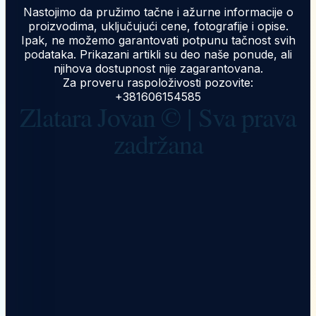
Nastojimo da pružimo tačne i ažurne informacije o
proizvodima, uključujući cene, fotografije i opise.
Ipak, ne možemo garantovati potpunu tačnost svih
podataka. Prikazani artikli su deo naše ponude, ali
njihova dostupnost nije zagarantovana.
Za proveru raspoloživosti pozovite:
+381606154585
Zlatara Jovan © | Sva prava
zadržana