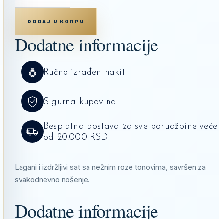
H-
4CVDF
KOLIČINA
DODAJ U KORPU
Dodatne informacije
Ručno izrađen nakit
Sigurna kupovina
Besplatna dostava za sve porudžbine veće
od 20.000 RSD.
Lagani i izdržljivi sat sa nežnim roze tonovima, savršen za
svakodnevno nošenje.
Dodatne informacije