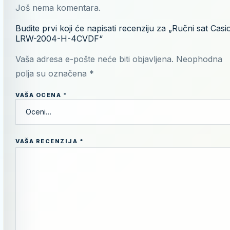
Još nema komentara.
Budite prvi koji će napisati recenziju za „Ručni sat Casi
LRW-2004-H-4CVDF“
Vaša adresa e-pošte neće biti objavljena.
Neophodna
polja su označena
*
VAŠA OCENA
*
VAŠA RECENZIJA
*