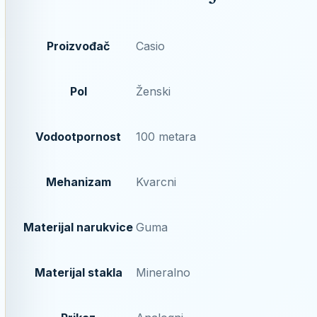
Proizvođač
Casio
Pol
Ženski
Vodootpornost
100 metara
Mehanizam
Kvarcni
Materijal narukvice
Guma
Materijal stakla
Mineralno