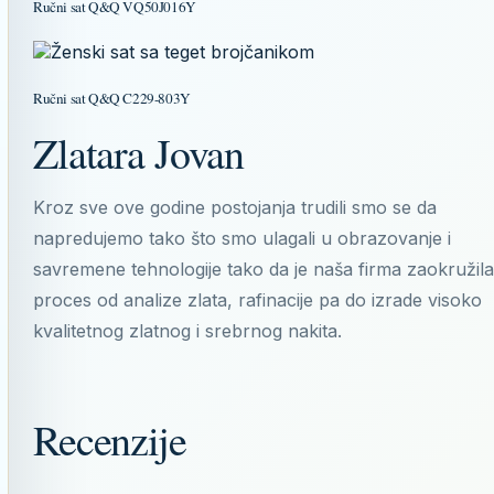
Ručni sat Q&Q VQ50J016Y
Ručni sat Q&Q C229-803Y
Zlatara Jovan
Kroz sve ove godine postojanja trudili smo se da
napredujemo tako što smo ulagali u obrazovanje i
savremene tehnologije tako da je naša firma zaokružila
proces od analize zlata, rafinacije pa do izrade visoko
kvalitetnog zlatnog i srebrnog nakita.
Recenzije