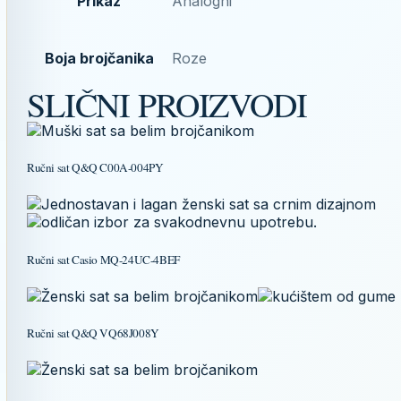
Prikaz
Analogni
Boja brojčanika
Roze
SLIČNI PROIZVODI
Ručni sat Q&Q C00A-004PY
Ručni sat Casio MQ-24UC-4BEF
Ručni sat Q&Q VQ68J008Y