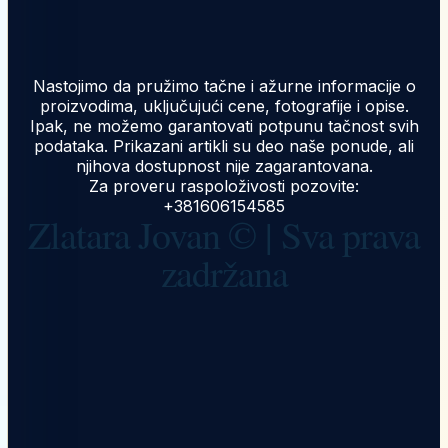
Nastojimo da pružimo tačne i ažurne informacije o
proizvodima, uključujući cene, fotografije i opise.
Ipak, ne možemo garantovati potpunu tačnost svih
podataka. Prikazani artikli su deo naše ponude, ali
njihova dostupnost nije zagarantovana.
Za proveru raspoloživosti pozovite:
+381606154585
Zlatara Jovan © | Sva prava
zadržana