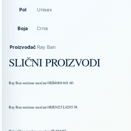
Pol
Unisex
Boja
Crna
Proizvođač
Ray Ban
SLIČNI PROIZVODI
Ray Ban sunčane naočare 0RB4068 601 60
Ray Ban sunčane naočare 0RB3025 L0205 58
Polar Glare sunčane naočare PG5568D