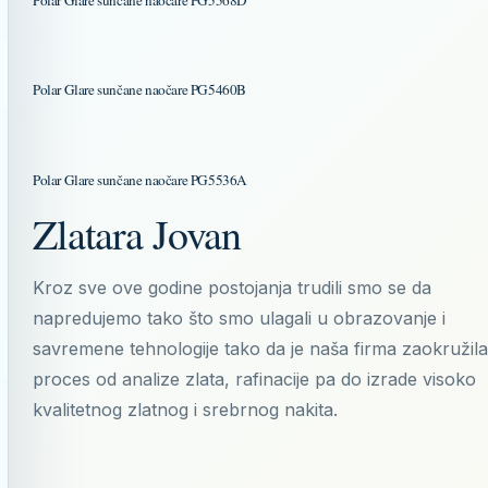
Polar Glare sunčane naočare PG5460B
Polar Glare sunčane naočare PG5536A
Zlatara Jovan
Kroz sve ove godine postojanja trudili smo se da
napredujemo tako što smo ulagali u obrazovanje i
savremene tehnologije tako da je naša firma zaokružila
proces od analize zlata, rafinacije pa do izrade visoko
kvalitetnog zlatnog i srebrnog nakita.