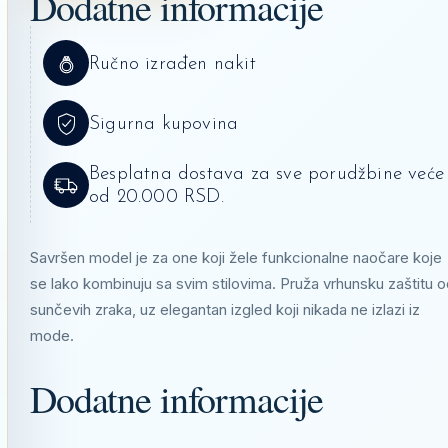
Dodatne informacije
601/71
KOLIČINA
Ručno izrađen nakit
Sigurna kupovina
Besplatna dostava za sve porudžbine veće
od 20.000 RSD.
Savršen model je za one koji žele funkcionalne naočare koje
se lako kombinuju sa svim stilovima. Pruža vrhunsku zaštitu 
sunčevih zraka, uz elegantan izgled koji nikada ne izlazi iz
mode.
Dodatne informacije