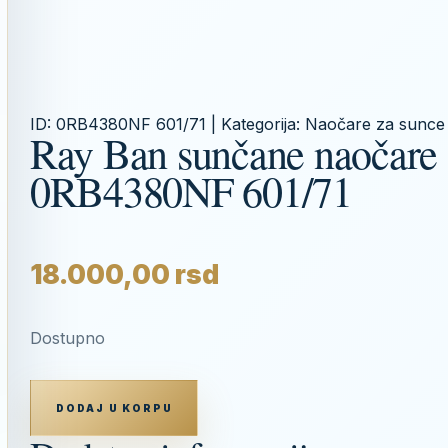
ID:
0RB4380NF 601/71
| Kategorija:
Naočare za sunce
Ray Ban sunčane naočare
0RB4380NF 601/71
18.000,00
rsd
Dostupno
RAY
BAN
DODAJ U KORPU
SUNČANE
NAOČARE
0RB4380NF