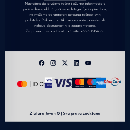
Nastojimo da pružimo tačne i ažurne informacije o
proizvodima, uključujući cene, fotografije i opise. Ipak,
ne možemo garantovati potpunu tačnost svih
podataka. Prikazani artikli su deo naše ponude, ali
njihova dostupnost nije zagarantovana.
Za proveru raspoloživosti pozovite:
+381606154585
Zlatara Jovan © | Sva prava zadržana