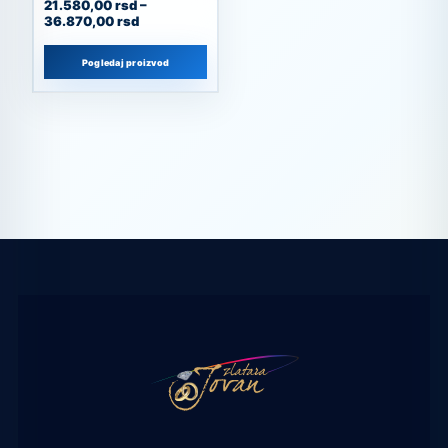
21.580,00
rsd
–
36.870,00
rsd
Pogledaj proizvod